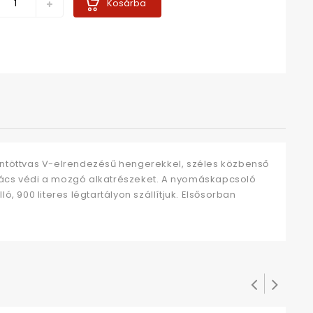
Kosárba
ntöttvas V-elrendezésű hengerekkel, széles közbenső
rács védi a mozgó alkatrészeket. A nyomáskapcsoló
 900 literes légtartályon szállítjuk. Elsősorban