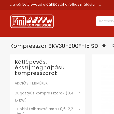
.. a sűrített levegő előállítástól a felhasználásig ......
Kompresszor BKV30-900F-15 SD
Kétlépcsős,
ékszíjmeghajtású
kompresszorok
AKCIÓS TERMÉKEK
Dugattyús kompresszorok (0,4-
15 kW)
Hobbi felhasználásra (0,6-2,2