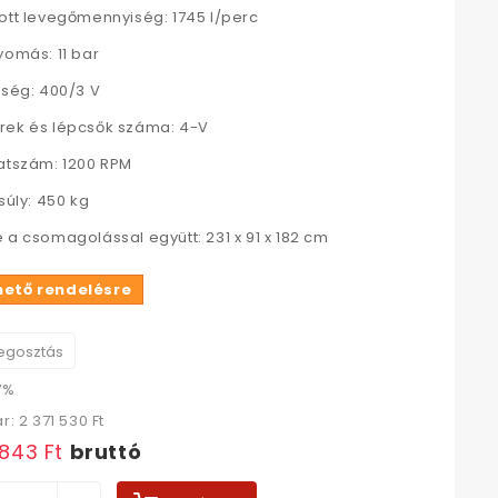
ott levegőmennyiség: 1745 l/perc
yomás: 11 bar
tség: 400/3 V
ek és lépcsők száma: 4-V
atszám: 1200 RPM
súly: 450 kg
 a csomagolással együtt: 231 x 91 x 182 cm
hető rendelésre
gosztás
7%
ár:
2 371 530 Ft‎
 843 Ft‎
bruttó