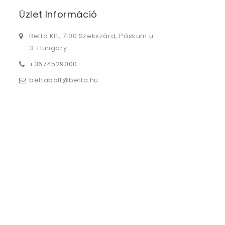
Üzlet Információ
Betta Kft, 7100 Szekszárd, Páskum u.
3. Hungary
+3674529000
bettabolt@betta.hu