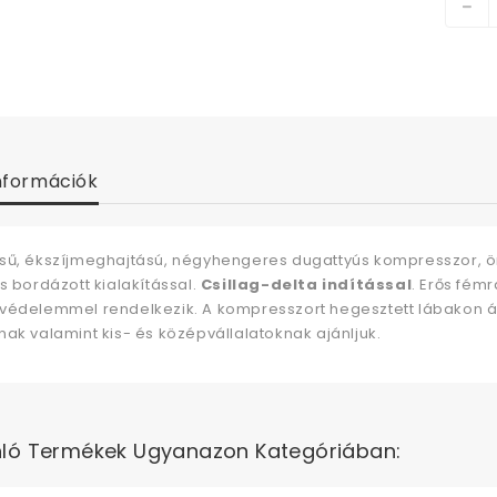
nformációk
sű, ékszíjmeghajtású, négyhengeres dugattyús kompresszor, ö
s bordázott kialakítással.
Csillag-delta indítással
. Erős fém
édelemmel rendelkezik. A kompresszort hegesztett lábakon álló,
nak valamint kis- és középvállalatoknak ajánljuk.
ló Termékek Ugyanazon Kategóriában: