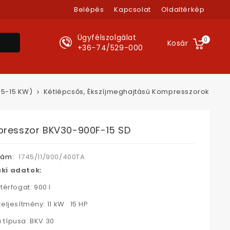
Belépés
Kapcsolat
Oldaltérkép
Ügyfélszolgálat
0
Kosár
+36-74/529-000
,5-15 KW)
Kétlépcsős, Ékszíjmeghajtású Kompresszorok
resszor BKV30-900F-15 SD
zám:
1745/11/900/400TA
ki adatok:
térfogat: 900 l
teljesítmény: 11 kW 15 HP
típusa: BKV 30