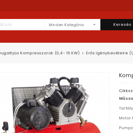
Keresés
Minden Kategória
Dugattyús Kompresszorok (0,4- 15 KW)
Erős Igénybevételre (1
Komp
Cikks
Műsza
Tartály
Motor 
Pumpa 