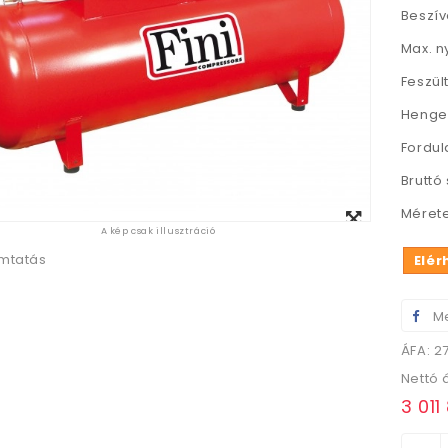
Beszív
Max. n
Feszül
Henger
Fordul
Bruttó 
Megtekintés
Mérete
A kép csak illusztráció
nagyban
mtatás
Elér
Me
ÁFA: 2
Nettó 
3 011