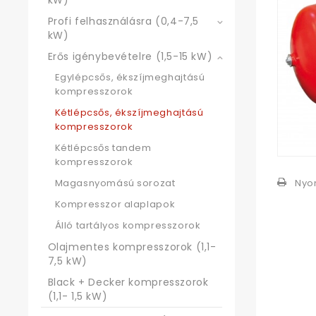
kW)
Profi felhasználásra (0,4-7,5
kW)
Erős igénybevételre (1,5-15 kW)
Egylépcsős, ékszíjmeghajtású
kompresszorok
Kétlépcsős, ékszíjmeghajtású
kompresszorok
Kétlépcsős tandem
kompresszorok
Nyo
Magasnyomású sorozat
Kompresszor alaplapok
Álló tartályos kompresszorok
Olajmentes kompresszorok (1,1-
7,5 kW)
Black + Decker kompresszorok
(1,1- 1,5 kW)