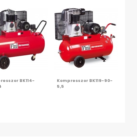
Kom
270
resszor BK114-
Kompresszor BK119-90-
4
5,5