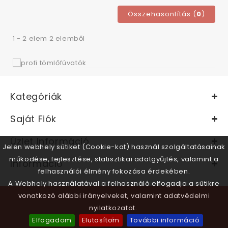
Összehasonlítás (
0
)
1 - 2 elem 2 elemből
Kategóriák
Saját Fiók
Üzlet Információ
Jelen webhely sütiket (Cookie-kat) használ szolgáltatásainak
működése, fejlesztése, statisztikai adatgyűjtés, valamint a
Információ
felhasználói élmény fokozása érdekében.
A Webhely használatával a felhasználó elfogadja a sütikre
vonatkozó alábbi irányelveket, valamint adatvédelmi
nyilatkozatot.
Elfogadom
Elutasítom
További információ