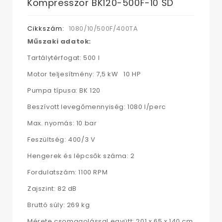
Kompresszor BK120-500F-10 SD
Cikkszám:
1080/10/500F/400TA
Műszaki adatok:
Tartálytérfogat: 500 l
Motor teljesítmény: 7,5 kW 10 HP
Pumpa típusa: BK 120
Beszívott levegőmennyiség: 1080 l/perc
Max. nyomás: 10 bar
Feszültség: 400/3 V
Hengerek és lépcsők száma: 2
Fordulatszám: 1100 RPM
Zajszint: 82 dB
Bruttó súly: 269 kg
Mérete csomagolással együtt: 201 x 65 x 140 cm