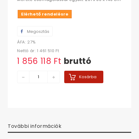
Elérhető rendelésre
Megosztás
ÁFA: 27%
Nettó ár:
1 461 510 Ft‎
1 856 118 Ft‎
bruttó
Kosárba
További információk