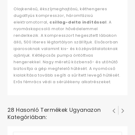
Olajkenésű, ékszíjmeghajtású, kéthengeres
dugattyús kompresszor, háromfázisú
elektromotorral,
csillag-delta indítással
. A
nyomáskapcsoló motor hővédelemmel
rendelkezik. A kompresszort hegesztett lábakon
álló, 500 literes légtartályon szállítjuk. Elsősorban
iparosoknak valamint kis- és középvállalatoknak
ajánljuk. Kétlépcsős pumpa öntöttvas
hengerekkel. Nagy méretű közbenső- és utóhűtő
biztosítja a gép megfelelő hűtését. A nyomócső
kialakítása tovább segíti a sűrített levegő hűtését.
Erős fémrács védi a sérülékeny alkatrészeket.
28 Hasonló Termékek Ugyanazon
Kategóriában: