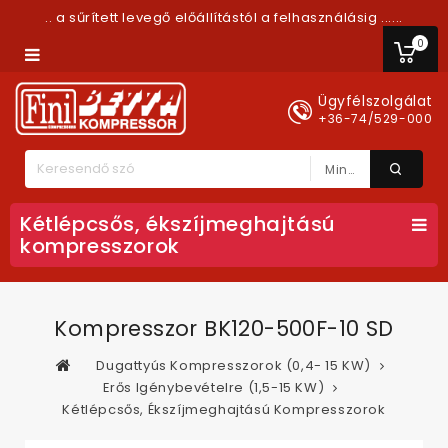
.. a sűrített levegő előállítástól a felhasználásig ......
0
Ügyfélszolgálat
+36-74/529-000
Minden Kategória
Kétlépcsős, ékszíjmeghajtású
kompresszorok
Kompresszor BK120-500F-10 SD
Dugattyús Kompresszorok (0,4- 15 KW)
Erős Igénybevételre (1,5-15 KW)
Kétlépcsős, Ékszíjmeghajtású Kompresszorok