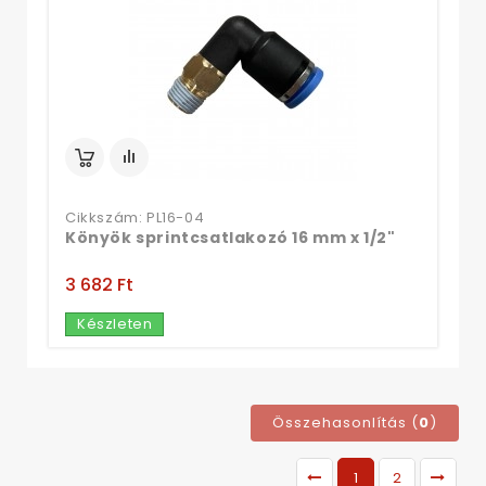
Cikkszám: PL16-04
Könyök sprintcsatlakozó 16 mm x 1/2"
3 682 Ft‎
Készleten
Összehasonlítás (
0
)
1
2