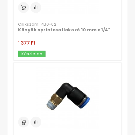
Cikkszám: PL10-02
Könyök sprintcsatlakozó 10 mm x 1/4"
1 377 Ft‎
Készleten