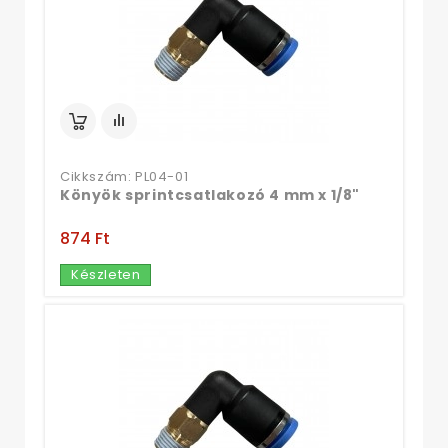
Cikkszám: PL04-01
Könyök sprintcsatlakozó 4 mm x 1/8"
874 Ft‎
Készleten