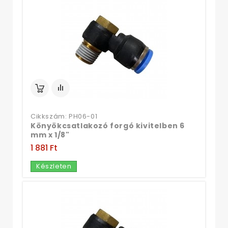
Cikkszám: PH06-01
Könyökcsatlakozó forgó kivitelben 6
mm x 1/8"
1 881 Ft‎
Készleten