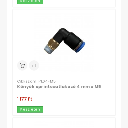
Készleten
Cikkszám: PL04-M5
Könyök sprintcsatlakozó 4 mm x M5
1 177 Ft‎
Készleten