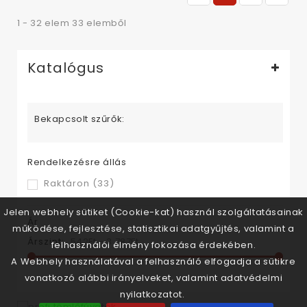
1 - 32 elem 33 elemből
Katalógus
Bekapcsolt szűrők:
Rendelkezésre állás
Raktáron
(33)
Jelen webhely sütiket (Cookie-kat) használ szolgáltatásainak
Ár
működése, fejlesztése, statisztikai adatgyűjtés, valamint a
Árszint:
542Ft‎ - 3 787Ft‎
felhasználói élmény fokozása érdekében.
A Webhely használatával a felhasználó elfogadja a sütikre
vonatkozó alábbi irányelveket, valamint adatvédelmi
nyilatkozatot.