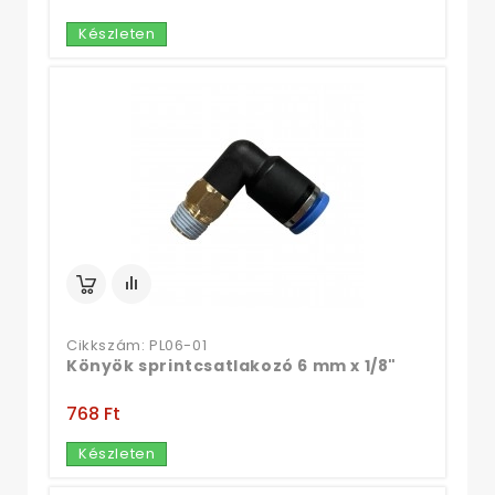
Készleten
Cikkszám: PL06-01
Könyök sprintcsatlakozó 6 mm x 1/8"
768 Ft‎
Készleten