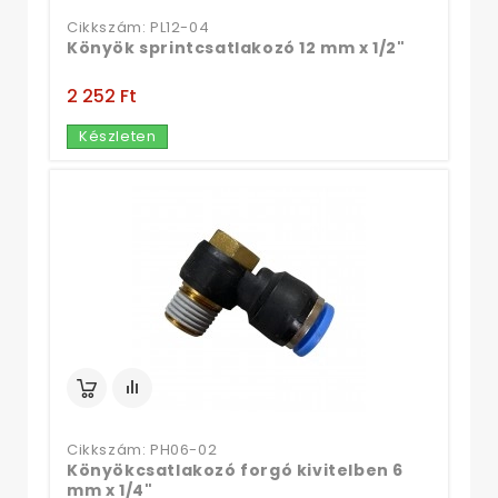
Cikkszám: PL12-04
Könyök sprintcsatlakozó 12 mm x 1/2"
2 252 Ft‎
Készleten
Cikkszám: PH06-02
Könyökcsatlakozó forgó kivitelben 6
mm x 1/4"