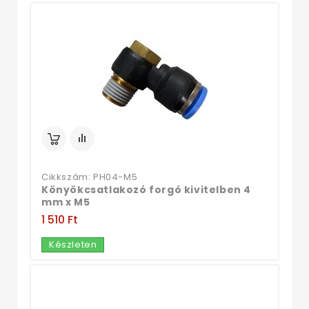
Cikkszám: PH04-M5
Könyökcsatlakozó forgó kivitelben 4
mm x M5
1 510 Ft‎
Készleten