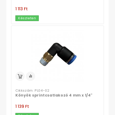
1 113 Ft‎
Készleten
Cikkszám: PL04-02
Könyök sprintcsatlakozó 4 mm x 1/4"
1 139 Ft‎