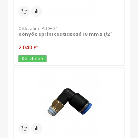
Cikkszám: PL10-04
Könyök sprintcsatlakozó 10 mm x 1/2"
2 040 Ft‎
Készleten