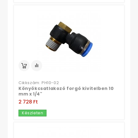
Cikkszám: PH10-02
Könyökcsatlakozó forgó kivitelben 10
mm x 1/4"
2 728 Ft‎
Készleten