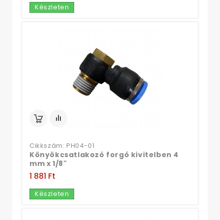
Készleten
Cikkszám: PH04-01
Könyökcsatlakozó forgó kivitelben 4
mm x 1/8"
1 881 Ft‎
Készleten