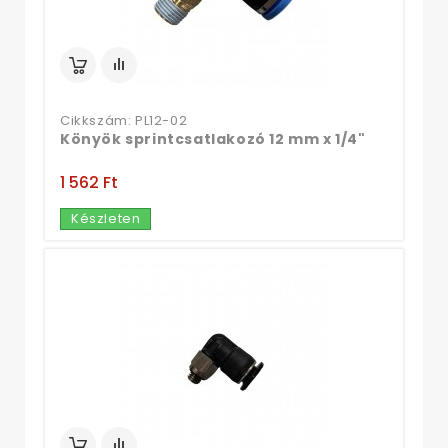
Cikkszám: PL12-02
Könyök sprintcsatlakozó 12 mm x 1/4"
1 562 Ft‎
Készleten