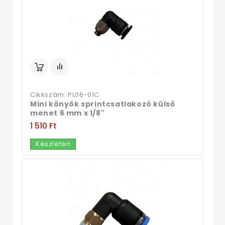
Cikkszám: PL06-01C
Mini könyök sprintcsatlakozó külső
menet 6 mm x 1/8"
1 510 Ft‎
Készleten