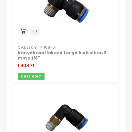
Cikkszám: PH08-01
Könyökcsatlakozó forgó kivitelben 8
mm x 1/8"
1 908 Ft‎
Készleten