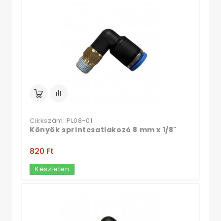
Cikkszám: PL08-01
Könyök sprintcsatlakozó 8 mm x 1/8"
820 Ft‎
Készleten