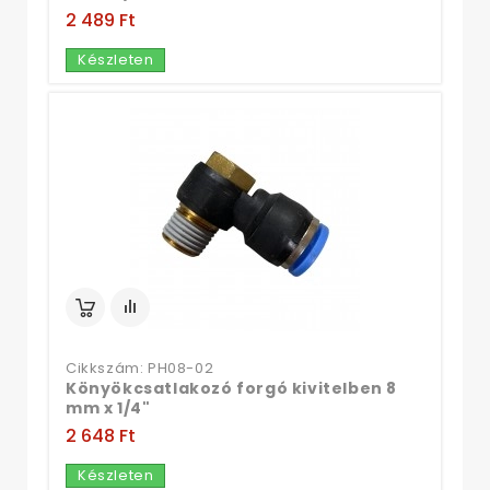
2 489 Ft‎
Készleten
Cikkszám: PH08-02
Könyökcsatlakozó forgó kivitelben 8
mm x 1/4"
2 648 Ft‎
Készleten