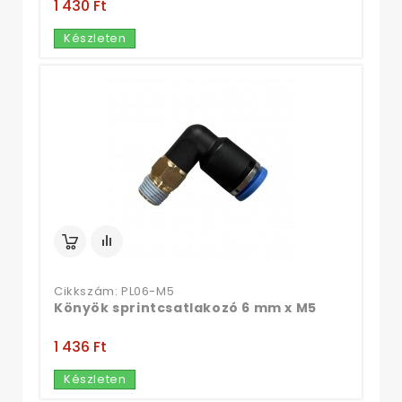
1 430 Ft‎
Készleten
Cikkszám: PL06-M5
Könyök sprintcsatlakozó 6 mm x M5
1 436 Ft‎
Készleten