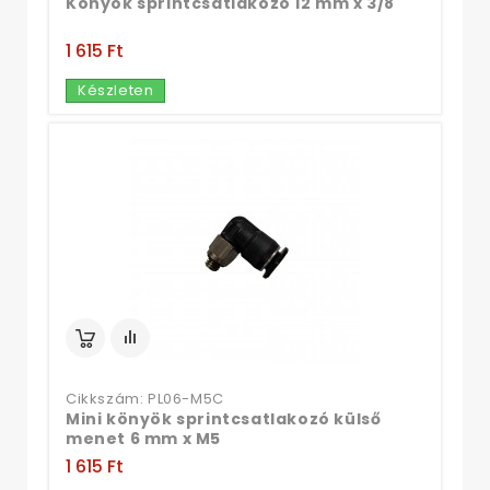
Könyök sprintcsatlakozó 12 mm x 3/8"
1 615 Ft‎
Készleten
Cikkszám: PL06-M5C
Mini könyök sprintcsatlakozó külső
menet 6 mm x M5
1 615 Ft‎