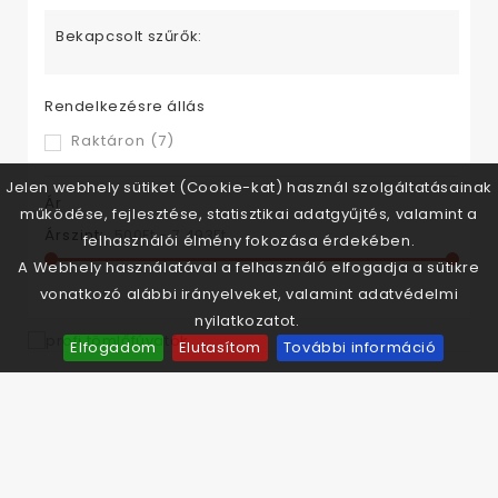
Bekapcsolt szűrők:
Rendelkezésre állás
Raktáron
(7)
Jelen webhely sütiket (Cookie-kat) használ szolgáltatásainak
Ár
működése, fejlesztése, statisztikai adatgyűjtés, valamint a
Árszint:
500Ft‎ - 7 493Ft‎
felhasználói élmény fokozása érdekében.
A Webhely használatával a felhasználó elfogadja a sütikre
vonatkozó alábbi irányelveket, valamint adatvédelmi
nyilatkozatot.
Elfogadom
Elutasítom
További információ
Kategóriák
Saját Fiók