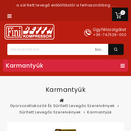
.. a sűrített levegő előállítástól a felhasználásig ......
0
Ügyfélszolgálat
+36-74/529-000
Minden Kategória
Karmantyúk
Karmantyúk
Gyorscsatlakozók És Sűrített Levegős Szerelvények
Sűrített Levegős Szerelvények
Karmantyúk