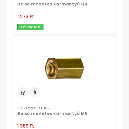
Belső menetes karmantyú 1/4"
1 273 Ft‎
Készleten
Cikkszám: MU05
Belső menetes karmantyú M5
1 389 Ft‎