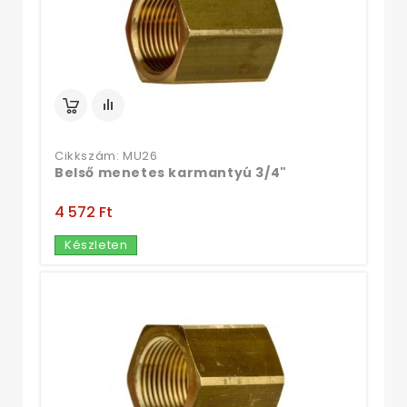
Cikkszám: MU26
Belső menetes karmantyú 3/4"
4 572 Ft‎
Készleten