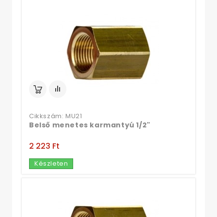
Cikkszám: MU21
Belső menetes karmantyú 1/2"
2 223 Ft‎
Készleten