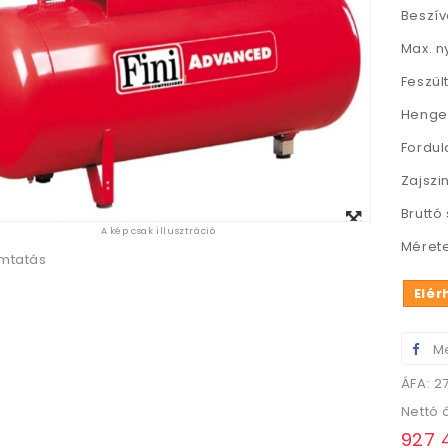
Beszív
Max. n
Feszül
Henger
Fordul
Zajszin
Megtekintés
Bruttó 
A kép csak illusztráció
nagyban
Mérete
mtatás
Elér
Me
ÁFA: 2
Nettó 
927 