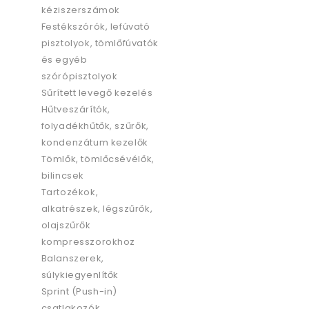
kéziszerszámok
Festékszórók, lefúvató
pisztolyok, tömlőfúvatók
és egyéb
szórópisztolyok
Sűrített levegő kezelés
Hűtveszárítók,
folyadékhűtők, szűrők,
kondenzátum kezelők
Tömlők, tömlőcsévélők,
bilincsek
Tartozékok,
alkatrészek, légszűrők,
olajszűrők
kompresszorokhoz
Balanszerek,
súlykiegyenlítők
Sprint (Push-in)
csatlakozók