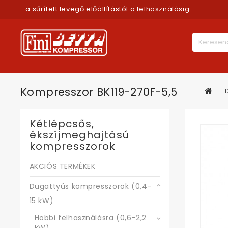
.. a sűrített levegő előállítástól a felhasználásig ......
Kompresszor BK119-270F-5,5
Kétlépcsős,
ékszíjmeghajtású
kompresszorok
AKCIÓS TERMÉKEK
Dugattyús kompresszorok (0,4-
15 kW)
Hobbi felhasználásra (0,6-2,2