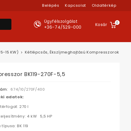
Belépés
Kapcsolat
Oldaltérkép
Ügyfélszolgálat
0
Kosár
+36-74/529-000
,5-15 KW)
Kétlépcsős, Ékszíjmeghajtású Kompresszorok
resszor BK119-270F-5,5
zám:
674/10/270F/400
ki adatok:
térfogat: 270 l
teljesítmény: 4 kW 5,5 HP
típusa: BK 119