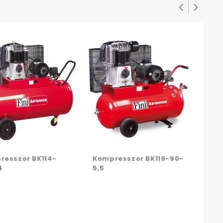
Kom
270
resszor BK114-
Kompresszor BK119-90-
4
5,5