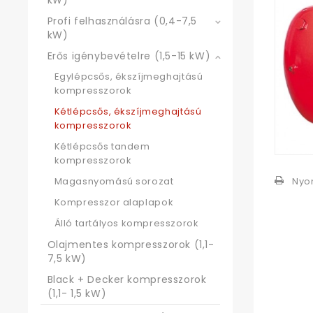
kW)
Profi felhasználásra (0,4-7,5
kW)
Erős igénybevételre (1,5-15 kW)
Egylépcsős, ékszíjmeghajtású
kompresszorok
Kétlépcsős, ékszíjmeghajtású
kompresszorok
Kétlépcsős tandem
kompresszorok
Nyo
Magasnyomású sorozat
Kompresszor alaplapok
Álló tartályos kompresszorok
Olajmentes kompresszorok (1,1-
7,5 kW)
Black + Decker kompresszorok
(1,1- 1,5 kW)