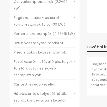
Csavarkompresszorok (2,2-90
kW)
Fogászati, labor- és scroll
kompresszorok (0,55-30 kW)
Kompresszorpumpák (0,55-15 kW)
HRS hővisszanyerő rendszer
További i
Pneumatikus kéziszerszámok
Festékszórók, lefúvató pisztolyok,
Olajkené
tömlőfúvatók és egyéb
nyomáska
Elsősorb
szórópisztolyok
közbenső-
Sűrített levegő kezelés
fémrács 
Hűtveszárítók, folyadékhűtők,
szűrők, kondenzátum kezelők