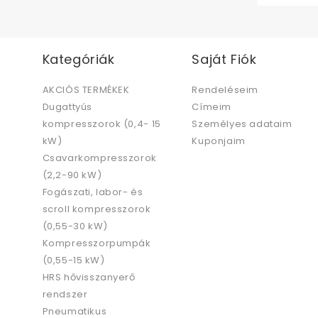
Kategóriák
Saját Fiók
AKCIÓS TERMÉKEK
Rendeléseim
Dugattyús
Címeim
kompresszorok (0,4- 15
Személyes adataim
kW)
Kuponjaim
Csavarkompresszorok
(2,2-90 kW)
Fogászati, labor- és
scroll kompresszorok
(0,55-30 kW)
Kompresszorpumpák
(0,55-15 kW)
HRS hővisszanyerő
rendszer
Pneumatikus