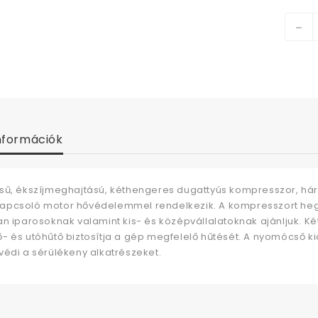
nformációk
sű, ékszíjmeghajtású, kéthengeres dugattyús kompresszor, hár
pcsoló motor hővédelemmel rendelkezik. A kompresszort hegeszte
an iparosoknak valamint kis- és középvállalatoknak ajánljuk. 
 és utóhűtő biztosítja a gép megfelelő hűtését. A nyomócső kial
védi a sérülékeny alkatrészeket.