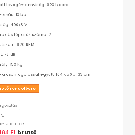
ott levegőmennyiség: 620 l/perc
yomás: 10 bar
tség: 400/3 V
ek és lépcsők száma: 2
atszám: 920 RPM
t: 79 dB
súly: 150 kg
 a csomagolással együtt: 164 x 56 x 133 cm
hető rendelésre
gosztás
7%
ár:
730 310 Ft‎
494 Ft‎
bruttó