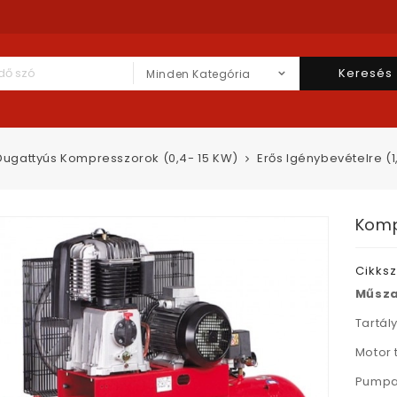
Keresés
Minden Kategória
Dugattyús Kompresszorok (0,4- 15 KW)
Erős Igénybevételre (1
Komp
Cikks
Műsza
Tartály
Motor 
Pumpa 