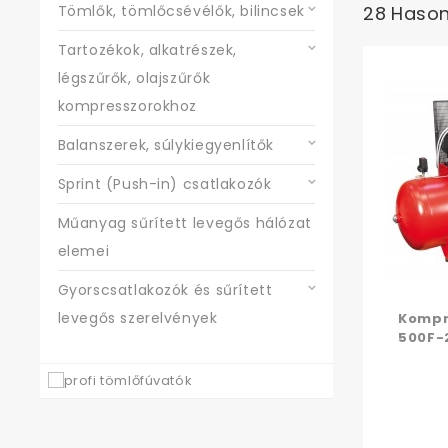
Tömlők, tömlőcsévélők, bilincsek
28 Hason
Tartozékok, alkatrészek,
légszűrők, olajszűrők
kompresszorokhoz
Balanszerek, súlykiegyenlítők
Sprint (Push-in) csatlakozók
Műanyag sűrített levegős hálózat
elemei
Gyorscsatlakozók és sűrített
levegős szerelvények
Kompr
500F-