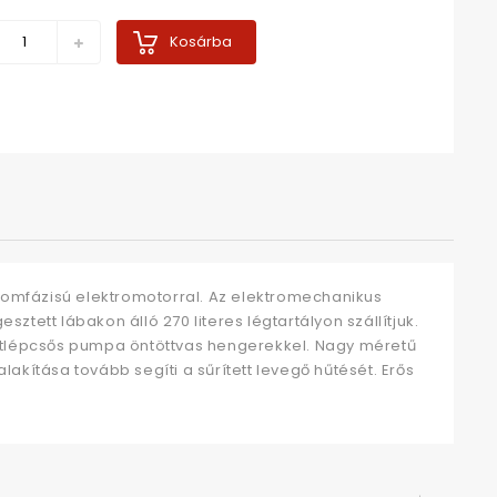
Kosárba
omfázisú elektromotorral. Az elektromechanikus
tt lábakon álló 270 literes légtartályon szállítjuk.
Kétlépcsős pumpa öntöttvas hengerekkel. Nagy méretű
akítása tovább segíti a sűrített levegő hűtését. Erős