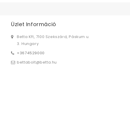
Üzlet Információ
Betta Kft, 7100 Szekszárd, Páskum u.
3. Hungary
+3674529000
bettabolt@betta.hu