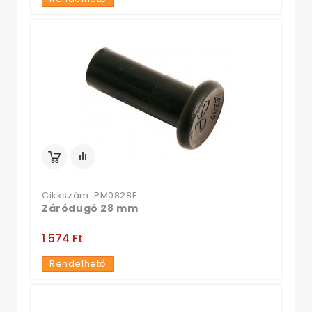
Cikkszám: PM0828E
Záródugó 28 mm
1 574 Ft‎
Rendelhető