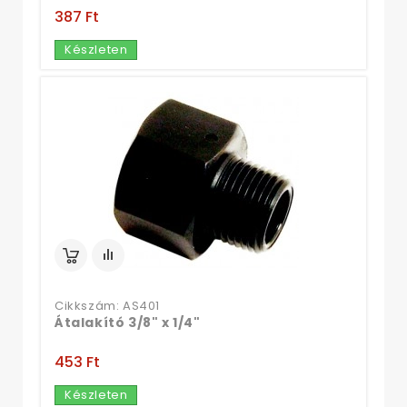
387 Ft‎
Készleten
Cikkszám: AS401
Átalakító 3/8" x 1/4"
453 Ft‎
Készleten