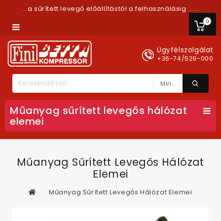
.. a sűrített levegő előállítástól a felhasználásig ......
0
Ügyfélszolgálat
+36-74/529-000
Minden Kategória
Műanyag sűrített levegős hálózat
elemei
Műanyag Sűrített Levegős Hálózat
Elemei
Műanyag Sűrített Levegős Hálózat Elemei