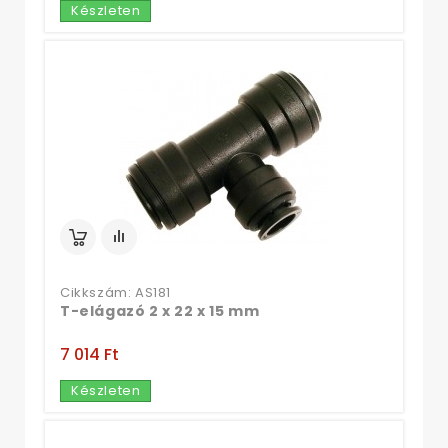
Készleten
Cikkszám: AS181
T-elágazó 2 x 22 x 15 mm
7 014 Ft‎
Készleten