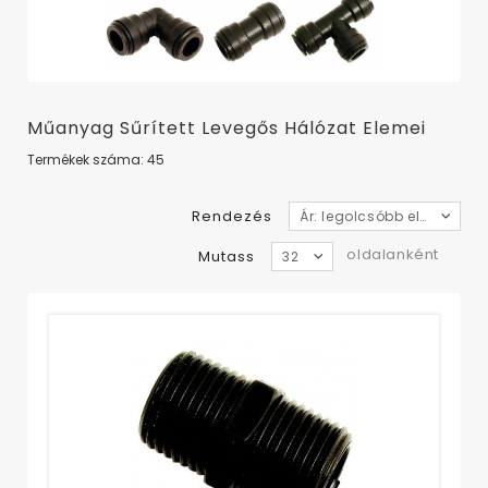
Műanyag Sűrített Levegős Hálózat Elemei
Termékek száma: 45
Rendezés
Ár: legolcsóbb elől
oldalanként
Mutass
32