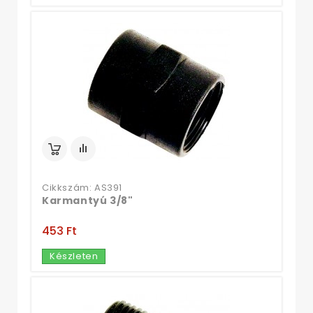
Cikkszám: AS391
Karmantyú 3/8"
453 Ft‎
Készleten