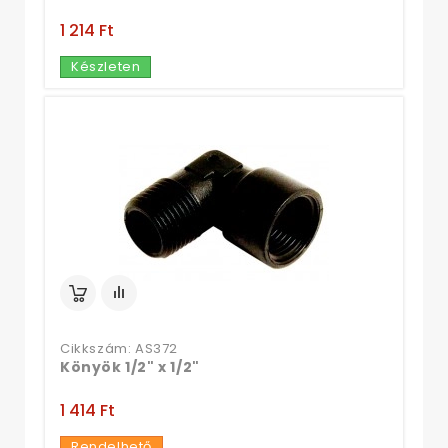
1 214 Ft‎
Készleten
Cikkszám: AS372
Könyök 1/2" x 1/2"
1 414 Ft‎
Rendelhető