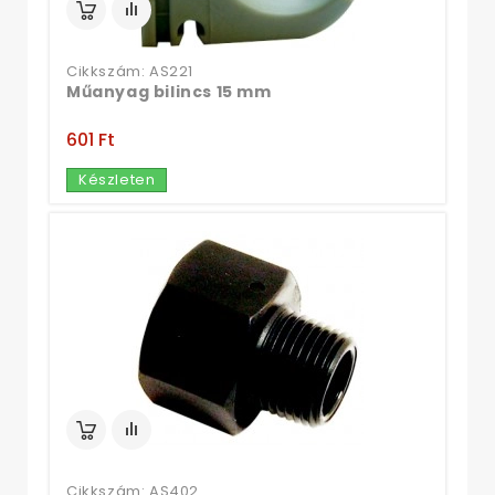
Cikkszám: AS221
Műanyag bilincs 15 mm
601 Ft‎
Készleten
Cikkszám: AS402