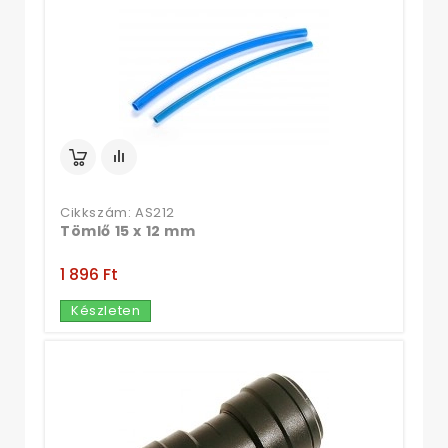
Cikkszám: AS212
Tömlő 15 x 12 mm
1 896 Ft‎
Készleten