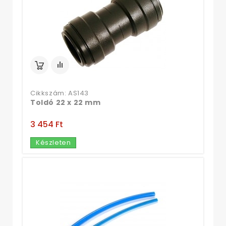
Cikkszám: AS143
Toldó 22 x 22 mm
3 454 Ft‎
Készleten