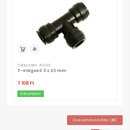
Cikkszám: AS123
T-elágazó 3 x 22 mm
7 108 Ft‎
Készleten
Összehasonlítás (
0
)