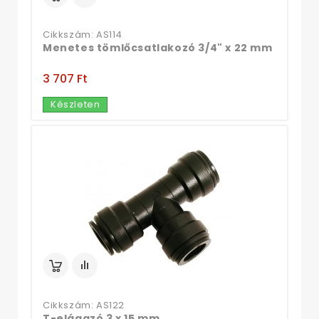
Cikkszám: AS114
Menetes tömlőcsatlakozó 3/4" x 22 mm
3 707 Ft‎
Készleten
Cikkszám: AS122
T-elágazó 3 x 15 mm