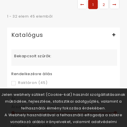
1
2
1 - 32 elem 45 elemből
Katalógus
Bekapcsolt szűrők:
Rendelkezésre állás
Raktáron
(45)
Jelen webhely sütiket (Cookie-kat) használ szolgáltatásainak
Ár
működése, fejlesztése, statisztikai adatgyűjtés, valamint a
Árszint:
210Ft‎ - 23 804Ft‎
felhasználói élmény fokozása érdekében.
A Webhely használatával a felhasználó elfogadja a sütikre
vonatkozó alábbi irányelveket, valamint adatvédelmi
fittingek, kiegészítők