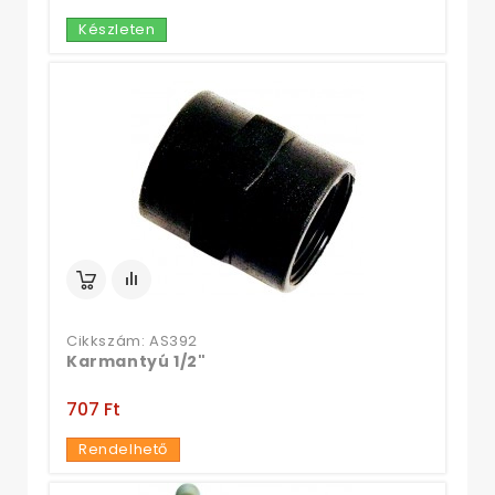
Készleten
Cikkszám: AS392
Karmantyú 1/2"
707 Ft‎
Rendelhető