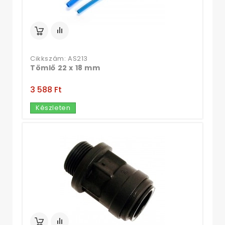
Cikkszám: AS213
Tömlő 22 x 18 mm
3 588 Ft‎
Készleten