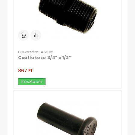
Cikkszám: AS385
Csatlakozó 3/4" x 1/2"
867 Ft‎
Készleten