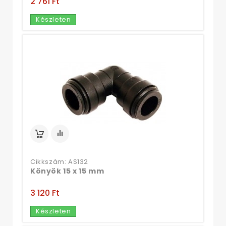
2 761 Ft‎
Készleten
Cikkszám: AS132
Könyök 15 x 15 mm
3 120 Ft‎
Készleten