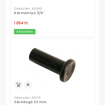
Cikkszám: AS393
Karmantyú 3/4"
1 054 Ft‎
Készleten
Cikkszám: AS173
Záródugó 22 mm