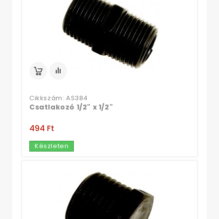
Cikkszám: AS384
Csatlakozó 1/2" x 1/2"
494 Ft‎
Készleten