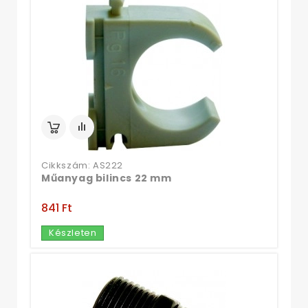
Cikkszám: AS222
Műanyag bilincs 22 mm
841 Ft‎
Készleten