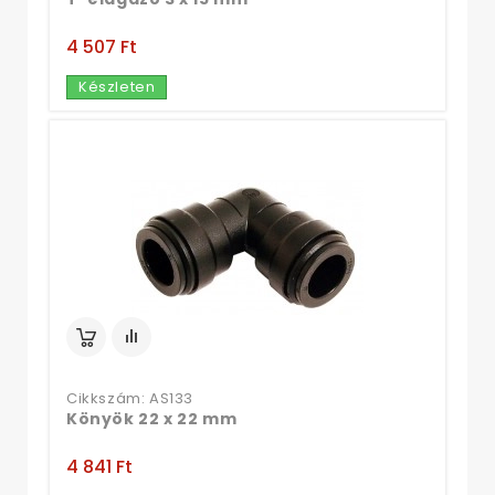
4 507 Ft‎
Készleten
Cikkszám: AS133
Könyök 22 x 22 mm
4 841 Ft‎