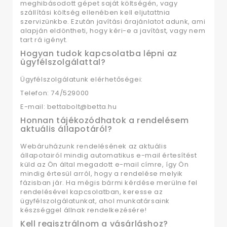
meghibásodott gépet saját költségén, vagy
szállítási költség ellenében kell eljutattnia
szervizünkbe. Ezután javítási árajánlatot adunk, ami
alapján eldöntheti, hogy kéri-e a javítást, vagy nem
tart rá igényt.
Hogyan tudok kapcsolatba lépni az
ügyfélszolgálattal?
Ügyfélszolgálatunk elérhetőségei:
Telefon: 74/529000
E-mail: bettabolt@betta.hu
Honnan tájékozódhatok a rendelésem
aktuális állapotáról?
Webáruházunk rendelésének az aktuális
állapotairól mindig automatikus e-mail értesítést
küld az Ön által megadott e-mail címre, így Ön
mindig értesül arról, hogy a rendelése melyik
fázisban jár. Ha mégis bármi kérdése merülne fel
rendelésével kapcsolatban, keresse az
ügyfélszolgálatunkat, ahol munkatársaink
készséggel állnak rendelkezésére!
Kell regisztrálnom a vásárláshoz?