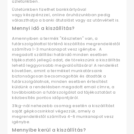
üzletünkben..
Üzletünkben fizethet bankkártyával
vagy
készpénzzel, online áruházunkban pedig
választhatja a banki átutalást vagy az utánvételt is.
Mennyi idő a kiszállítás?
Amennyiben a termék "Készleten" van, a
futárszolgálattal történő kiszállítás megrendeléstől
számítva 1-3 munkanapot vesz igénybe.
A
megadott szállítási határidő minden esetben
tájékoztató jellegű adat, de törekszünk a kiszállítás
lehető leggyorsabb megvalósítására! A rendelést
követően, amint a terméket munkatársaink
biztonságosan becsomagolták és átadták a
futárszolgálatnak, minden esetben értesítést
küldünk a rendelésben megadott email címre, a
továbbiakban a futárszolgálat ad tájékoztatást a
kézbesítés pontos időpontjáról.
31kg-nál nehezebb csomag esetén a kiszállítást
saját gépkocsinkkal végezzük, amely a
megrendeléstől számítva 4-6 munkanapot vesz
igénybe.
Mennyibe kerül a kiszállítás?