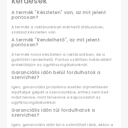
kérdések
A termék "Készleten" van, az mit jelent
pontosan?
A termék a raktárunkban elérhető státuszban,
szabad készleten van.
A termék "Rendelhető", az mit jelent
pontosan?
A termék nincs készleten a raktárunkban, de a
gyártótól rendelhető. Pontos szállítási határidőért
érdeklődjön az ügyfélszolgálatunknál.
Garanciális időn belül fordulhatok a
szervizhez?
Igen, garanciális probléma esetén díjmentesen
eljuttatjuk gépét a szervizünkbe, ehhez nem kell
mást tennie, mint felvennie a kapcsolatot az
ügyfélszolgálatunkkal.
Garanciális időn túl fordulhatok a
szervizhez?
Igen, garanciális időn túl is számíthat ránk, ekkor a