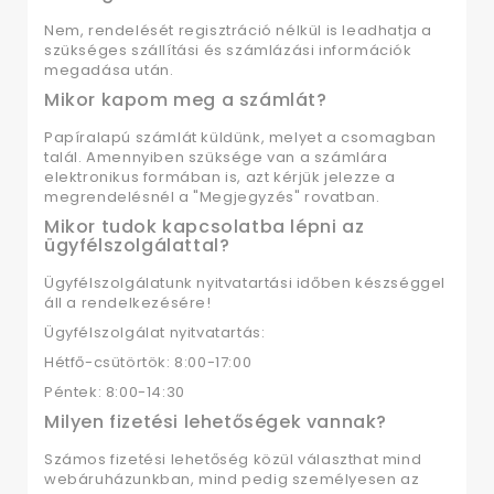
Nem, rendelését regisztráció nélkül is leadhatja a
szükséges szállítási és számlázási információk
megadása után.
Mikor kapom meg a számlát?
Papíralapú számlát küldünk, melyet a csomagban
talál. Amennyiben szüksége van a számlára
elektronikus formában is, azt kérjük jelezze a
megrendelésnél a "Megjegyzés" rovatban.
Mikor tudok kapcsolatba lépni az
ügyfélszolgálattal?
Ügyfélszolgálatunk nyitvatartási időben készséggel
áll a rendelkezésére!
Ügyfélszolgálat nyitvatartás:
Hétfő-csütörtök: 8:00-17:00
Péntek: 8:00-14:30
Milyen fizetési lehetőségek vannak?
Számos fizetési lehetőség közül választhat mind
webáruházunkban, mind pedig személyesen az