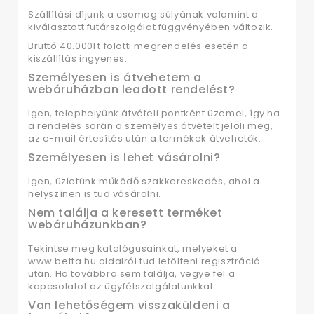
Szállítási díjunk a csomag súlyának valamint a
kiválasztott futárszolgálat függvényében változik.
Bruttó 40.000Ft fölötti megrendelés esetén a
kiszállítás ingyenes.
Személyesen is átvehetem a
webáruházban leadott rendelést?
Igen, telephelyünk átvételi pontként üzemel, így ha
a rendelés során a személyes átvételt jelöli meg,
az e-mail értesítés után a termékek átvehetők.
Személyesen is lehet vásárolni?
Igen, üzletünk működő szakkereskedés, ahol a
helyszínen is tud vásárolni.
Nem találja a keresett terméket
webáruházunkban?
Tekintse meg katalógusainkat, melyeket a
www.betta.hu oldalról tud letölteni regisztráció
után.
Ha továbbra sem találja, vegye fel a
kapcsolatot az ügyfélszolgálatunkkal.
Van lehetőségem visszaküldeni a