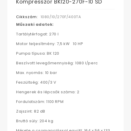
Kompresszor BK120-270F-10 SD
Cikkszám:
1080/10/270F/400TA
Műszaki adatok:
Tartálytérfogat: 270 l
Motor teljesítmény: 7,5 kW 10 HP
Pumpa típusa: BK 120
Beszívott levegőmennyiség: 1080 l/perc
Max. nyomás: 10 bar
Feszültség: 400/3 V
Hengerek és lépcsők száma: 2
Fordulatszám: 1100 RPM
Zajszint: 82 dB
Bruttó súly: 204 kg
Mérete a csomagolással együtt: 164 x 56 x 133