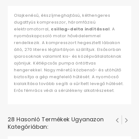
Olajkenésű, ékszíjmeghajtású, kéthengeres
dugattyús kompresszor, háromfázisú
elektromotorral,
csillag-delta indítással
. A
nyomáskapcsoló motor hővédelemmel
rendelkezik. A kompresszort hegesztett lábakon
álló, 270 literes légtartályon szállítjuk. Elsősorban
iparosoknak valamint kis- és középvállalatoknak
ajánljuk. Kétlépcsős pumpa öntöttvas
hengerekkel. Nagy méretű közbenső- és utóhűtő
biztosítja a gép megfelelő hűtését. A nyomócső
kialakítása tovább segíti a sűrített levegő hűtését.
Erős fémrács védi a sérülékeny alkatrészeket.
28 Hasonló Termékek Ugyanazon
Kategóriában: