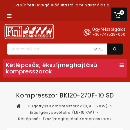
.. a sűrített levegő előállítástól a felhasználásig ......
0
Ügyfélszolgálat
+36-74/529-000
Minden Kategória
Kétlépcsős, ékszíjmeghajtású
kompresszorok
Kompresszor BK120-270F-10 SD
Dugattyús Kompresszorok (0,4- 15 KW)
Erős Igénybevételre (1,5-15 KW)
Kétlépcsős, Ékszíjmeghajtású Kompresszorok