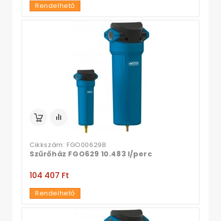
Rendelhető
Cikkszám: FGO00629B
Szűrőház FGO629 10.483 l/perc
104 407 Ft‎
Rendelhető