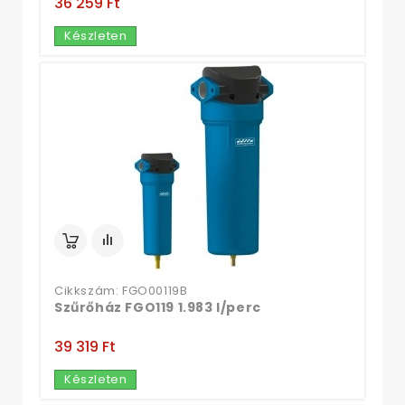
36 259 Ft‎
Készleten
Cikkszám: FGO00119B
Szűrőház FGO119 1.983 l/perc
39 319 Ft‎
Készleten