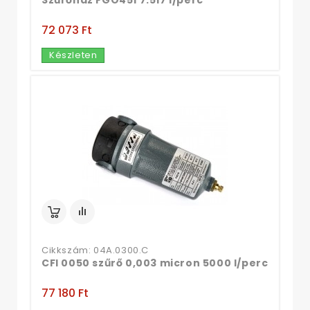
Szűrőház FGO451 7.517 l/perc
72 073 Ft‎
Készleten
Cikkszám: 04A.0300.C
CFI 0050 szűrő 0,003 micron 5000 l/perc
77 180 Ft‎