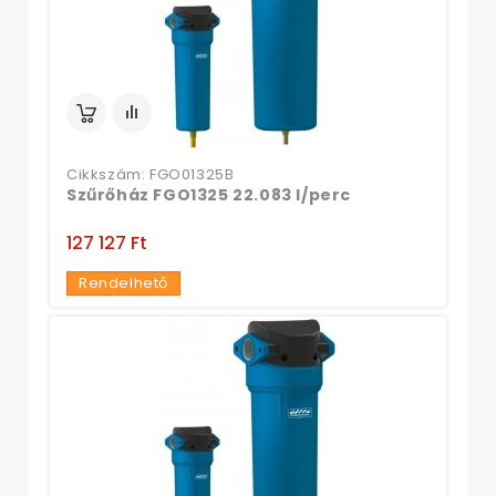
Cikkszám: FGO01325B
Szűrőház FGO1325 22.083 l/perc
127 127 Ft‎
Rendelhető