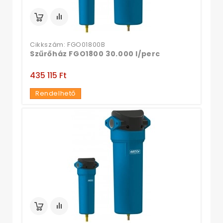
Cikkszám: FGO01800B
Szűrőház FGO1800 30.000 l/perc
435 115 Ft‎
Rendelhető