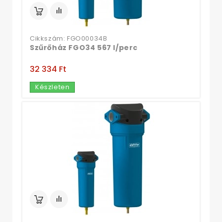
Cikkszám: FGO00034B
Szűrőház FGO34 567 l/perc
32 334 Ft‎
Készleten