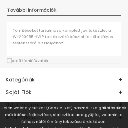
További információk
Tömítéseket tartalmazó komplett javítókészlet a
W-2000B5 HVLP festékszóró készlet felsőtartályos
festékszóró pisztolyához.
Kategóriák
Saját Fiók
Üzlet Információ
Jelen webhely sütiket (Cookie-kat) használ szolgáltatásainak
működése, fejlesztése, statisztikai adatgyűjtés, valamint a
Információ
felhasználói élmény fokozása érdekében.