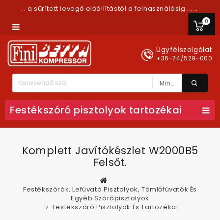
.. a sűrített levegő előállítástól a felhasználásig ......
0
Ügyfélszolgálat
+36-74/529-000
Minden Kategória
Festékszóró pisztolyok tartozékai
Komplett Javítókészlet W2000B5
Felsőt.
Festékszórók, Lefúvató Pisztolyok, Tömlőfúvatók És
Egyéb Szórópisztolyok
Festékszóró Pisztolyok És Tartozékai