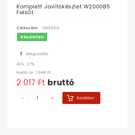
Komplett Javítókészlet W2000B5
Felsőt.
Cikkszám:
OH828G
Készleten
Megosztás
ÁFA: 27%
Nettó ár:
1 588 Ft‎
2 017 Ft‎
bruttó
Kosárba