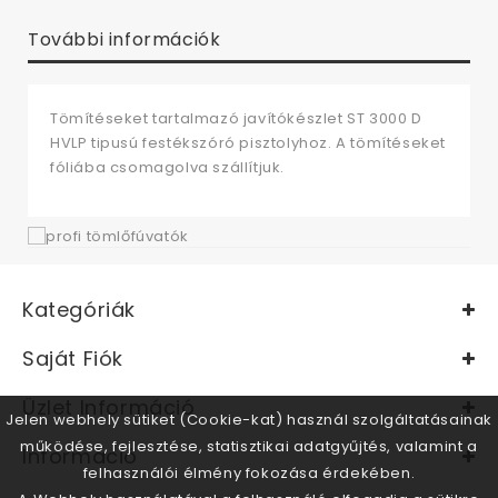
További információk
Tömítéseket tartalmazó javítókészlet ST 3000 D
HVLP tipusú festékszóró pisztolyhoz. A tömítéseket
fóliába csomagolva szállítjuk.
Kategóriák
Saját Fiók
Üzlet Információ
Jelen webhely sütiket (Cookie-kat) használ szolgáltatásainak
működése, fejlesztése, statisztikai adatgyűjtés, valamint a
Információ
felhasználói élmény fokozása érdekében.