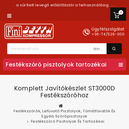
.. a sűrített levegő előállítástól a felhasználásig ......
0
Ügyfélszolgálat
+36-74/529-000
Minden Kategória
Festékszóró pisztolyok tartozékai
Komplett Javítókészlet ST3000D
Festékszóróhoz
Festékszórók, Lefúvató Pisztolyok, Tömlőfúvatók És
Egyéb Szórópisztolyok
Festékszóró Pisztolyok És Tartozékai