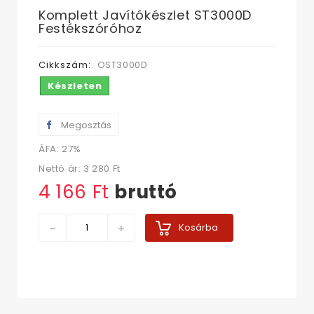
Komplett Javítókészlet ST3000D
Festékszóróhoz
Cikkszám:
OST3000D
Készleten
Megosztás
ÁFA: 27%
Nettó ár:
3 280 Ft‎
4 166 Ft‎
bruttó
Kosárba