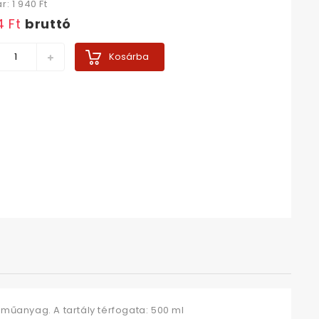
ár:
1 940 Ft‎
 Ft‎
bruttó
Kosárba
 műanyag. A tartály térfogata: 500 ml