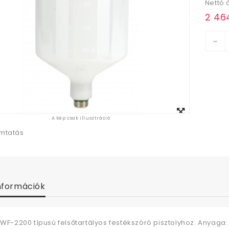
Nettó 
2 464
Megtekintés
A kép csak illusztráció
nagyban
mtatás
nformációk
 WF-2200 típusú felsőtartályos festékszóró pisztolyhoz. Anyaga: