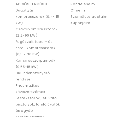
AKCIÓS TERMÉKEK
Rendeléseim
Dugattyús
Címeim
kompresszorok (0,4- 15
Személyes adataim
kW)
Kuponjaim
Csavarkompresszorok
(2,2-90 kW)
Fogászati, labor- és
scroll kompresszorok
(0,55-30 kW)
Kompresszorpumpák
(0,55-15 kW)
HRS hővisszanyerő
rendszer
Pneumatikus
kéziszerszámok
Festékszórók, lefúvató
pisztolyok, tömlőfúvatók
és egyéb
szórópisztolyok