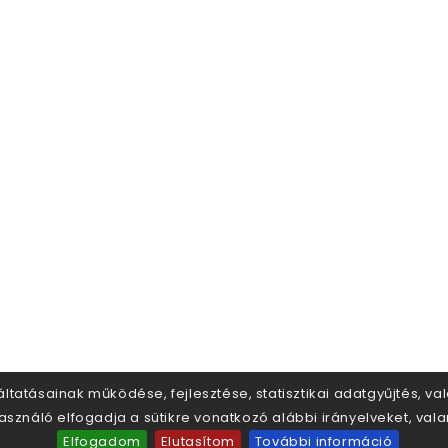
áltatásainak működése, fejlesztése, statisztikai adatgyűjtés, v
sználó elfogadja a sütikre vonatkozó alábbi irányelveket, val
Elfogadom
Elutasítom
További információ