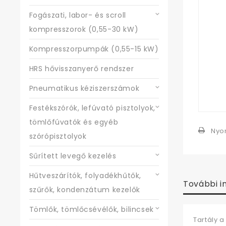
Fogászati, labor- és scroll
kompresszorok (0,55-30 kW)
Kompresszorpumpák (0,55-15 kW)
HRS hővisszanyerő rendszer
Pneumatikus kéziszerszámok
Festékszórók, lefúvató pisztolyok,
tömlőfúvatók és egyéb
Nyo
szórópisztolyok
Sűrített levegő kezelés
Hűtveszárítók, folyadékhűtők,
További i
szűrők, kondenzátum kezelők
Tömlők, tömlőcsévélők, bilincsek
Tartály a