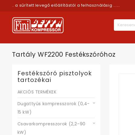
.. a sűrített levegő előállítástól a felhasználásig ......
Tartály WF2200 Festékszóróhoz
Festékszóró pisztolyok
tartozékai
AKCIÓS TERMÉKEK
Dugattyús kompresszorok (0,4-
15 kW)
Csavarkompresszorok (2,2-90
kW)