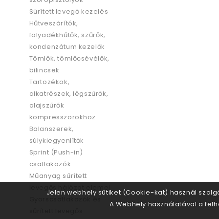
Sűrített levegő kezelés
Hűtveszárítók,
folyadékhűtők, szűrők,
kondenzátum kezelők
Tömlők, tömlőcsévélők,
bilincsek
Tartozékok,
alkatrészek, légszűrők,
olajszűrők
kompresszorokhoz
Balanszerek,
súlykiegyenlítők
Sprint (Push-in)
csatlakozók
Műanyag sűrített
levegős hálózat elemei
Jelen webhely sütiket (Cookie-kat) használ szolg
Gyorscsatlakozók és
A Webhely használatával a felha
sűrített levegős