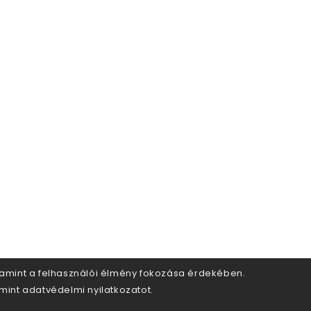
alamint a felhasználói élmény fokozása érdekében.
amint adatvédelmi nyilatkozatot.