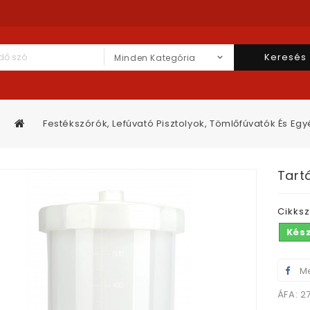
Keresés
Minden Kategória
Festékszórók, Lefúvató Pisztolyok, Tömlőfúvatók És Eg
Tart
Cikks
Kés
Me
ÁFA: 2