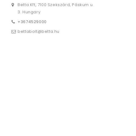
Betta Kft, 7100 Szekszárd, Páskum u.
3. Hungary
+3674529000
bettabolt@betta.hu