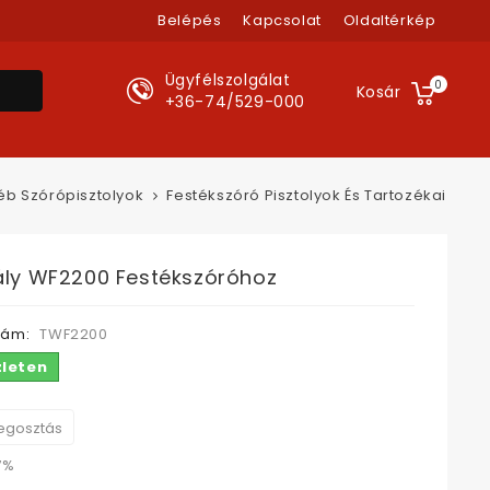
Belépés
Kapcsolat
Oldaltérkép
Ügyfélszolgálat
0
Kosár
+36-74/529-000
yéb Szórópisztolyok
Festékszóró Pisztolyok És Tartozékai
ály WF2200 Festékszóróhoz
zám:
TWF2200
zleten
gosztás
7%