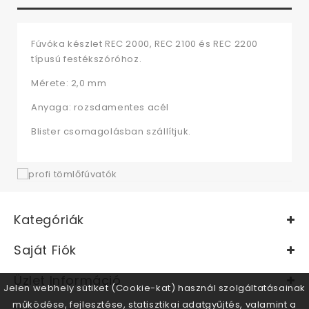
Fúvóka készlet REC 2000, REC 2100 és REC 2200
típusú festékszóróhoz.
Mérete: 2,0 mm
Anyaga: rozsdamentes acél
Blister csomagolásban szállítjuk.
Kategóriák
Saját Fiók
Üzlet Információ
Jelen webhely sütiket (Cookie-kat) használ szolgáltatásainak
működése, fejlesztése, statisztikai adatgyűjtés, valamint a