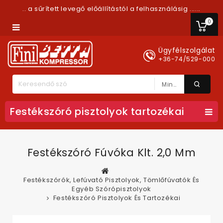
.. a sűrített levegő előállítástól a felhasználásig ......
0
Ügyfélszolgálat
+36-74/529-000
Minden Kategória
Festékszóró pisztolyok tartozékai
Festékszóró Fúvóka Klt. 2,0 Mm
Festékszórók, Lefúvató Pisztolyok, Tömlőfúvatók És
Egyéb Szórópisztolyok
Festékszóró Pisztolyok És Tartozékai