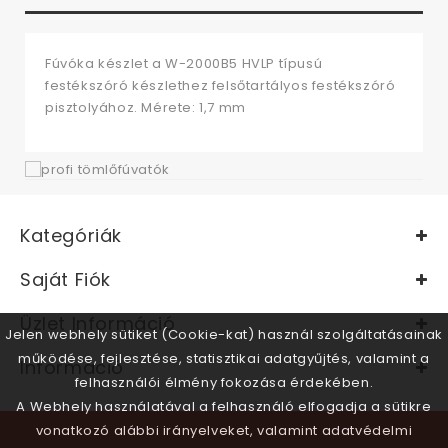
Fúvóka készlet a W-2000B5 HVLP típusú
festékszóró készlethez felsőtartályos festékszóró
pisztolyához. Mérete: 1,7 mm
Kategóriák
Saját Fiók
Üzlet Információ
Jelen webhely sütiket (Cookie-kat) használ szolgáltatásainak
működése, fejlesztése, statisztikai adatgyűjtés, valamint a
Információ
felhasználói élmény fokozása érdekében.
A Webhely használatával a felhasználó elfogadja a sütikre
vonatkozó alábbi irányelveket, valamint adatvédelmi