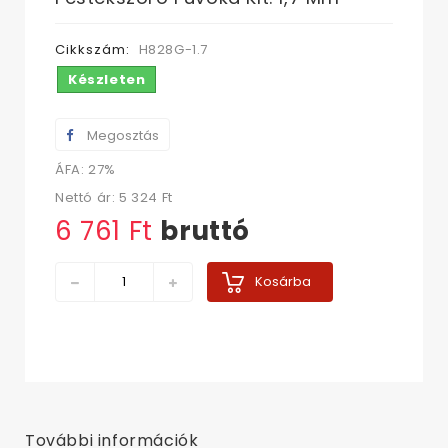
Cikkszám:
H828G-1.7
Készleten
Megosztás
ÁFA: 27%
Nettó ár:
5 324 Ft‎
6 761 Ft‎
bruttó
Kosárba
További információk