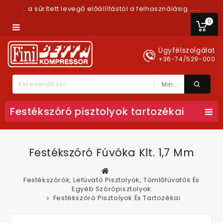
.. a sűrített levegő előállítástól a felhasználásig ......
0
Ügyfélszolgálat
+36-74/529-000
Minden Kategória
Festékszóró pisztolyok tartozékai
Festékszóró Fúvóka Klt. 1,7 Mm
Festékszórók, Lefúvató Pisztolyok, Tömlőfúvatók És
Egyéb Szórópisztolyok
Festékszóró Pisztolyok És Tartozékai