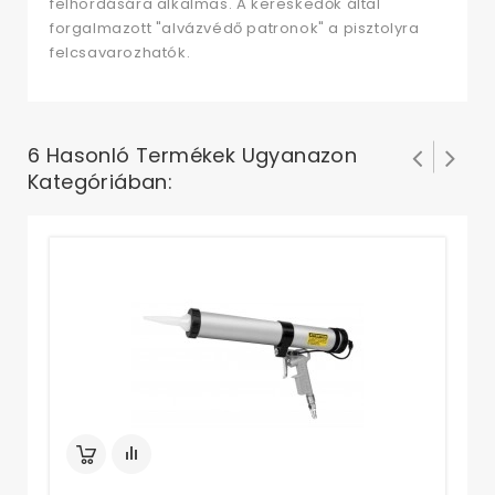
felhordására alkalmas. A kereskedők által
forgalmazott "alvázvédő patronok" a pisztolyra
felcsavarozhatók.
6 Hasonló Termékek Ugyanazon
Kategóriában:
Sz