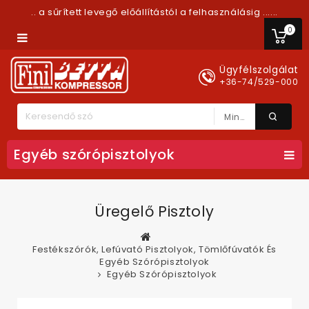
.. a sűrített levegő előállítástól a felhasználásig ......
0
Ügyfélszolgálat
+36-74/529-000
Minden Kategória
Egyéb szórópisztolyok
Üregelő Pisztoly
Festékszórók, Lefúvató Pisztolyok, Tömlőfúvatók És
Egyéb Szórópisztolyok
Egyéb Szórópisztolyok