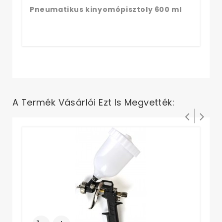
Pneumatikus kinyomópisztoly 600 ml
A Termék Vásárlói Ezt Is Megvették:
Pr