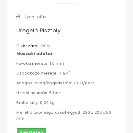
Nyomtatás
Üregelő Pisztoly
Cikkszám:
DS10
Műszaki adatai:
Fúvóka mérete: 1,5 mm
Csatlakozó mérete: R 1/4"
Átlagos levegőfogyasztás: 230 l/perc
Üzemi nyomás: 5 bar
Bruttó súly: 0,36 kg
Méret a csomagolással együtt: 280 x 200 x 50
mm
Készleten