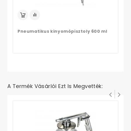
Pneumatikus kinyomópisztoly 600 ml
A Termék Vásárlói Ezt Is Megvették:
Ür