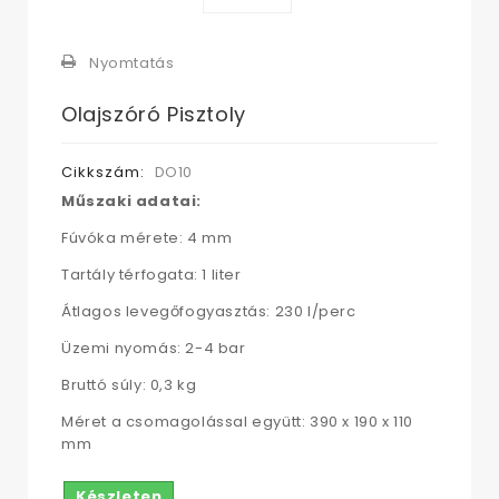
Nyomtatás
Olajszóró Pisztoly
Cikkszám:
DO10
Műszaki adatai:
Fúvóka mérete: 4 mm
Tartály térfogata: 1 liter
Átlagos levegőfogyasztás: 230 l/perc
Üzemi nyomás: 2-4 bar
Bruttó súly: 0,3 kg
Méret a csomagolással együtt: 390 x 190 x 110
mm
Készleten