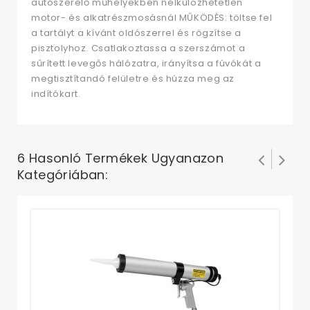
autószerelő műhelyekben nélkülözhetetlen
motor- és alkatrészmosásnál MŰKÖDÉS: töltse fel
a tartályt a kívánt oldószerrel és rögzítse a
pisztolyhoz. Csatlakoztassa a szerszámot a
sűrített levegős hálózatra, irányítsa a fúvókát a
megtisztítandó felületre és húzza meg az
indítókart.
6 Hasonló Termékek Ugyanazon
Kategóriában:
Sz