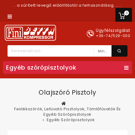
.. a sűrített levegő előállítástól a felhasználásig ......
0
Ügyfélszolgálat
+36-74/529-000
Minden Kategória
Egyéb szórópisztolyok
Olajszóró Pisztoly
Festékszórók, Lefúvató Pisztolyok, Tömlőfúvatók És
Egyéb Szórópisztolyok
Egyéb Szórópisztolyok