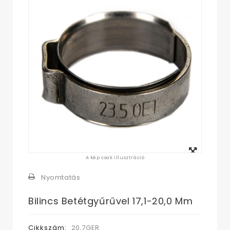
Megtekintés
A kép csak illusztráció
nagyban
Nyomtatás
Bilincs Betétgyűrűvel 17,1-20,0 Mm
Cikkszám:
20,7GER