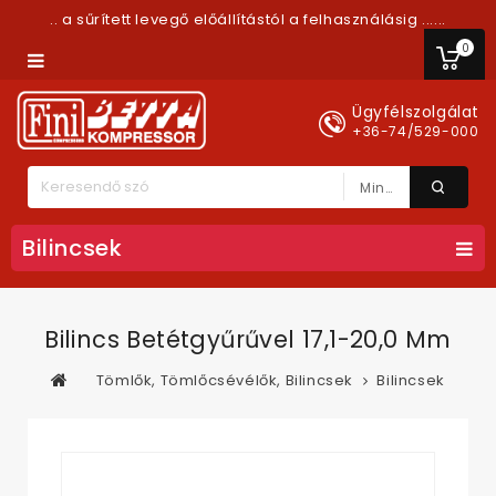
.. a sűrített levegő előállítástól a felhasználásig ......
0
Ügyfélszolgálat
+36-74/529-000
Minden Kategória
Bilincsek
Bilincs Betétgyűrűvel 17,1-20,0 Mm
Tömlők, Tömlőcsévélők, Bilincsek
Bilincsek