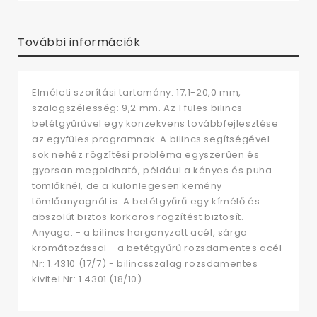
További információk
Elméleti szorítási tartomány: 17,1-20,0 mm,
szalagszélesség: 9,2 mm. Az 1 füles bilincs
betétgyűrűvel egy konzekvens továbbfejlesztése
az egyfüles programnak. A bilincs segítségével
sok nehéz rögzítési probléma egyszerűen és
gyorsan megoldható, például a kényes és puha
tömlőknél, de a különlegesen kemény
tömlőanyagnál is. A betétgyűrű egy kímélő és
abszolút biztos körkörös rögzítést biztosít.
Anyaga: - a bilincs horganyzott acél, sárga
kromátozással - a betétgyűrű rozsdamentes acél
Nr: 1.4310 (17/7) - bilincsszalag rozsdamentes
kivitel Nr: 1.4301 (18/10)