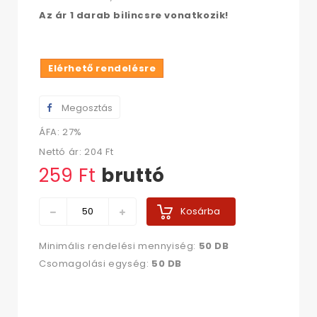
Az ár 1 darab bilincsre vonatkozik!
Elérhető rendelésre
Megosztás
ÁFA: 27%
Nettó ár:
204 Ft‎
259 Ft‎
bruttó
Kosárba
Minimális rendelési mennyiség:
50 DB
Csomagolási egység:
50 DB