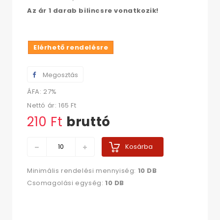
Az ár 1 darab bilincsre vonatkozik!
Elérhető rendelésre
Megosztás
ÁFA: 27%
Nettó ár:
165 Ft‎
210 Ft‎
bruttó
Kosárba
Minimális rendelési mennyiség:
10 DB
Csomagolási egység:
10 DB