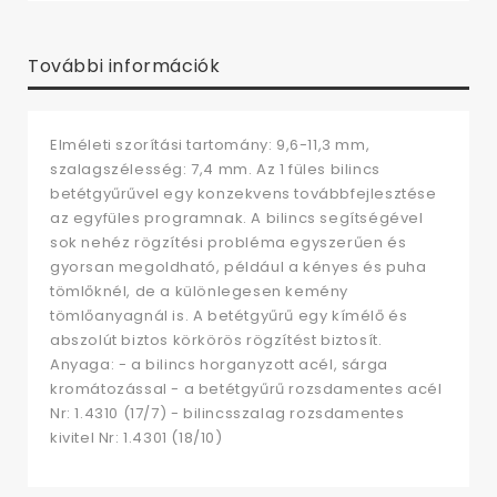
További információk
Elméleti szorítási tartomány: 9,6-11,3 mm,
szalagszélesség: 7,4 mm. Az 1 füles bilincs
betétgyűrűvel egy konzekvens továbbfejlesztése
az egyfüles programnak. A bilincs segítségével
sok nehéz rögzítési probléma egyszerűen és
gyorsan megoldható, például a kényes és puha
tömlőknél, de a különlegesen kemény
tömlőanyagnál is. A betétgyűrű egy kímélő és
abszolút biztos körkörös rögzítést biztosít.
Anyaga: - a bilincs horganyzott acél, sárga
kromátozással - a betétgyűrű rozsdamentes acél
Nr: 1.4310 (17/7) - bilincsszalag rozsdamentes
kivitel Nr: 1.4301 (18/10)