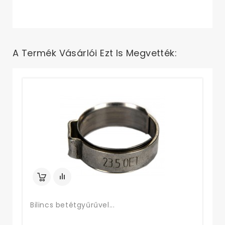
A Termék Vásárlói Ezt Is Megvették:
Bi
Bilincs betétgyűrűvel...