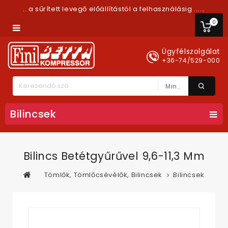
.. a sűrített levegő előállítástól a felhasználásig ......
0
Ügyfélszolgálat
+36-74/529-000
Minden Kategória
Bilincsek
Bilincs Betétgyűrűvel 9,6-11,3 Mm
Tömlők, Tömlőcsévélők, Bilincsek
Bilincsek