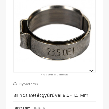
Megtekintés
A kép csak illusztráció
nagyban
Nyomtatás
Bilincs Betétgyűrűvel 9,6-11,3 Mm
Cikkszám:
11,8GER