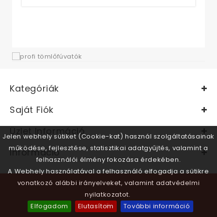
Kategóriák
Saját Fiók
Üzlet Információ
Jelen webhely sütiket (Cookie-kat) használ szolgáltatásainak
működése, fejlesztése, statisztikai adatgyűjtés, valamint a
Információ
felhasználói élmény fokozása érdekében.
A Webhely használatával a felhasználó elfogadja a sütikre
vonatkozó alábbi irányelveket, valamint adatvédelmi
nyilatkozatot.
Elfogadom
Elutasítom
További információ