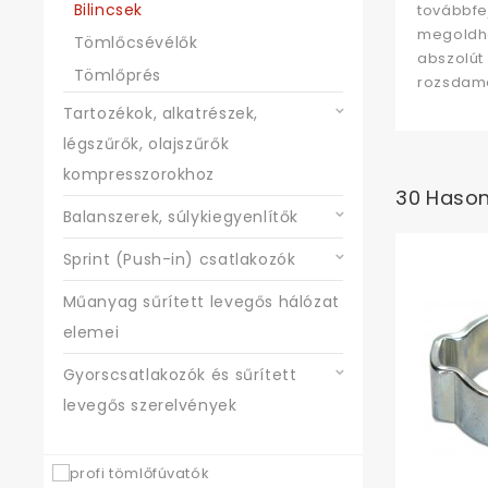
Bilincsek
továbbfe
megoldha
Tömlőcsévélők
abszolút 
Tömlőprés
rozsdamen
Tartozékok, alkatrészek,
légszűrők, olajszűrők
kompresszorokhoz
30 Hason
Balanszerek, súlykiegyenlítők
Sprint (Push-in) csatlakozók
Műanyag sűrített levegős hálózat
elemei
Gyorscsatlakozók és sűrített
levegős szerelvények