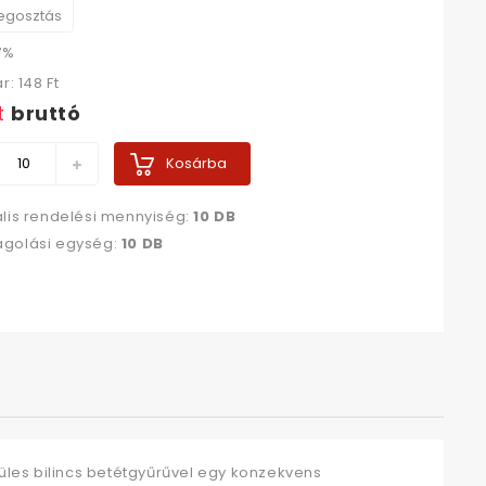
gosztás
7%
ár:
148 Ft‎
t‎
bruttó
Kosárba
lis rendelési mennyiség:
10 DB
golási egység:
10 DB
füles bilincs betétgyűrűvel egy konzekvens