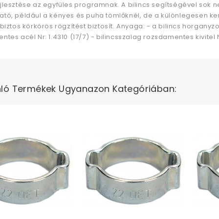
jlesztése az egyfüles programnak. A bilincs segítségével sok
tó, például a kényes és puha tömlőknél, de a különlegesen ke
biztos körkörös rögzítést biztosít. Anyaga: - a bilincs horgany
tes acél Nr: 1.4310 (17/7) - bilincsszalag rozsdamentes kivitel Nr
ló Termékek Ugyanazon Kategóriában: