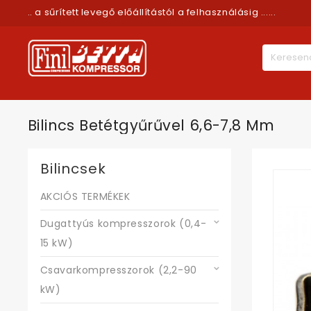
.. a sűrített levegő előállítástól a felhasználásig ......
Bilincs Betétgyűrűvel 6,6-7,8 Mm
Bilincsek
AKCIÓS TERMÉKEK
Dugattyús kompresszorok (0,4-
15 kW)
Csavarkompresszorok (2,2-90
kW)