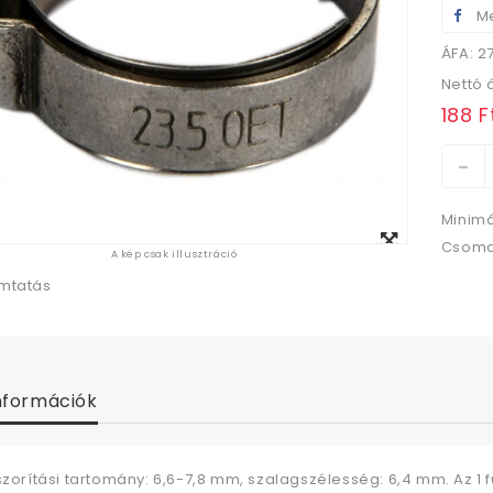
Me
ÁFA: 2
Nettó 
188 F
Minimá
Megtekintés
Csoma
A kép csak illusztráció
nagyban
mtatás
nformációk
szorítási tartomány: 6,6-7,8 mm, szalagszélesség: 6,4 mm. Az 1 