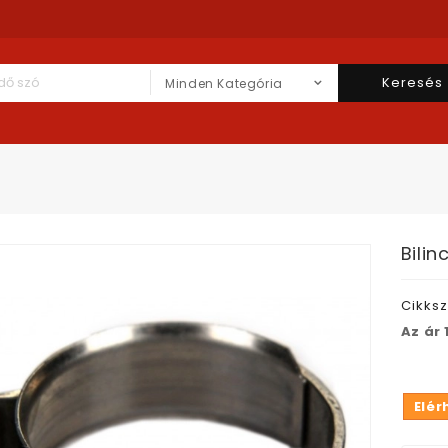
Keresés
Minden Kategória
Bili
Cikks
Az ár 
Elér