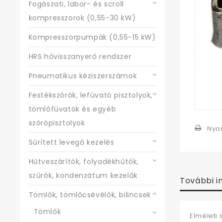
Fogászati, labor- és scroll
kompresszorok (0,55-30 kW)
Kompresszorpumpák (0,55-15 kW)
HRS hővisszanyerő rendszer
Pneumatikus kéziszerszámok
Festékszórók, lefúvató pisztolyok,
tömlőfúvatók és egyéb
szórópisztolyok
Nyo
Sűrített levegő kezelés
Hűtveszárítók, folyadékhűtők,
szűrők, kondenzátum kezelők
További i
Tömlők, tömlőcsévélők, bilincsek
Tömlők
Elméleti 