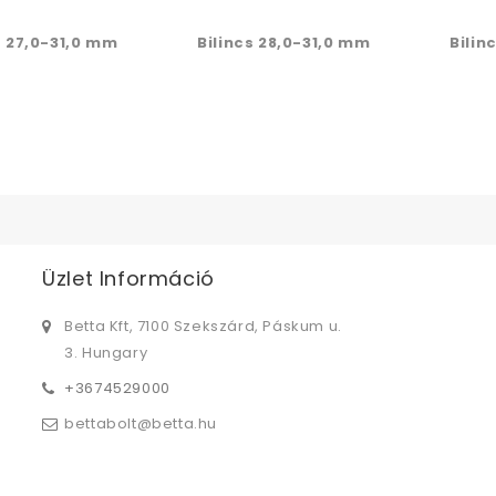
s 27,0-31,0 mm
Bilincs 28,0-31,0 mm
Bilin
Üzlet Információ
Betta Kft, 7100 Szekszárd, Páskum u.
3. Hungary
+3674529000
bettabolt@betta.hu