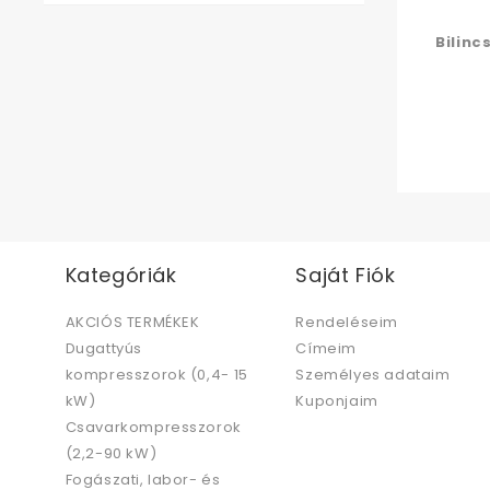
Bilinc
Kategóriák
Saját Fiók
AKCIÓS TERMÉKEK
Rendeléseim
Dugattyús
Címeim
kompresszorok (0,4- 15
Személyes adataim
kW)
Kuponjaim
Csavarkompresszorok
(2,2-90 kW)
Fogászati, labor- és