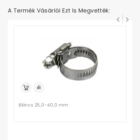
A Termék Vásárlói Ezt Is Megvették:
Bi
Bilincs 25,0-40,0 mm