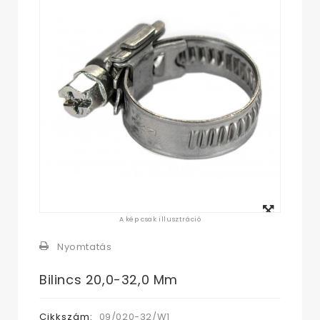
Megtekintés
A kép csak illusztráció
nagyban
Nyomtatás
Bilincs 20,0-32,0 Mm
Cikkszám:
09/020-32/W1