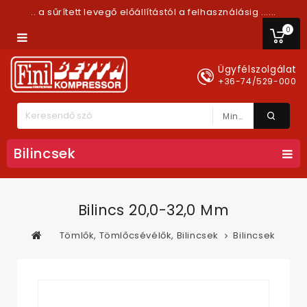
.. a sűrített levegő előállítástól a felhasználásig ......
0
Ügyfélszolgálat
+36-74/529-000
Minden Kategória
Bilincsek
Bilincs 20,0-32,0 Mm
Tömlők, Tömlőcsévélők, Bilincsek
Bilincsek