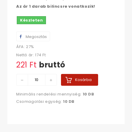
Az ár 1 darab bilincsre vonatkozik!
Készleten
Megosztás
ÁFA: 27%
Nettó ár:
174 Ft‎
221 Ft‎
bruttó
Kosárba
Minimális rendelési mennyiség:
10 DB
Csomagolási egység:
10 DB