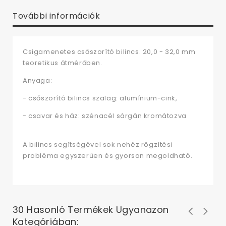
További információk
Csigamenetes csőszorító bilincs. 20,0 - 32,0 mm
teoretikus átmérőben.
Anyaga:
- csőszorító bilincs szalag: alumínium-cink,
- csavar és ház: szénacél sárgán kromátozva
A bilincs segítségével sok nehéz rögzítési
probléma egyszerűen és gyorsan megoldható.
30 Hasonló Termékek Ugyanazon
Kategóriában: