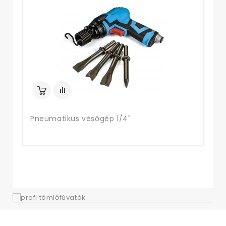
6 
Pneumatikus vésőgép 1/4"