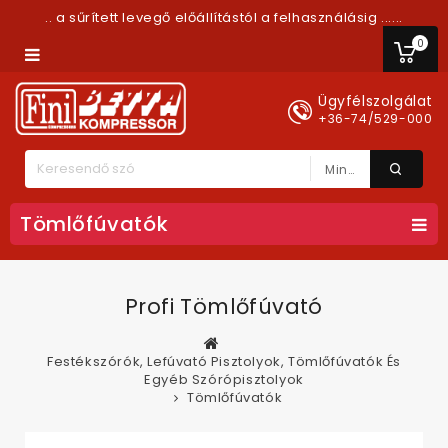
.. a sűrített levegő előállítástól a felhasználásig ......
0
Ügyfélszolgálat
+36-74/529-000
Minden Kategória
Tömlőfúvatók
Profi Tömlőfúvató
Festékszórók, Lefúvató Pisztolyok, Tömlőfúvatók És
Egyéb Szórópisztolyok
Tömlőfúvatók