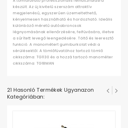
A tömlőfúvató professzionális felhasználásra
készült. Az új kivitelű szerszám attraktív
megjelenésű, egyszerűen üzemeltethető,
kényelmesen használható és hordozható. Ideális
különböző méretű autóabroncsok
légnyomásának ellenőrzésére, felfúvására, illetve
a sűrített levegő leengedésére. Töltő és leeresztő
funkció. A manométert gumiburkolat védi a
sérülésektől. A tömlőfúvatóhoz tartozó tömlő
cikkszáma: TG1130 és a hozzá tartozó manométer
cikkszáma: TG18MAN
21 Hasonló Termékek Ugyanazon
Kategóriában:
Tö
m