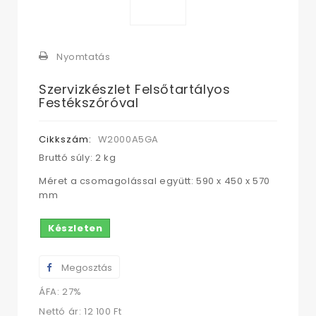
Nyomtatás
Szervizkészlet Felsőtartályos
Festékszóróval
Cikkszám:
W2000A5GA
Bruttó súly: 2 kg
Méret a csomagolással együtt: 590 x 450 x 570
mm
Készleten
Megosztás
ÁFA: 27%
Nettó ár:
12 100 Ft‎