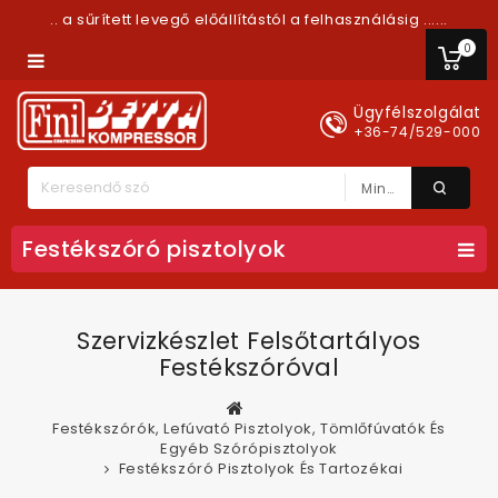
.. a sűrített levegő előállítástól a felhasználásig ......
0
Ügyfélszolgálat
+36-74/529-000
Minden Kategória
Festékszóró pisztolyok
Szervizkészlet Felsőtartályos
Festékszóróval
Festékszórók, Lefúvató Pisztolyok, Tömlőfúvatók És
Egyéb Szórópisztolyok
Festékszóró Pisztolyok És Tartozékai