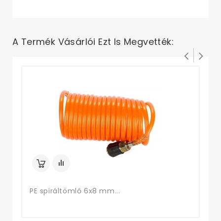
A Termék Vásárlói Ezt Is Megvették:
Fe
PE spiráltömlő 6x8 mm...