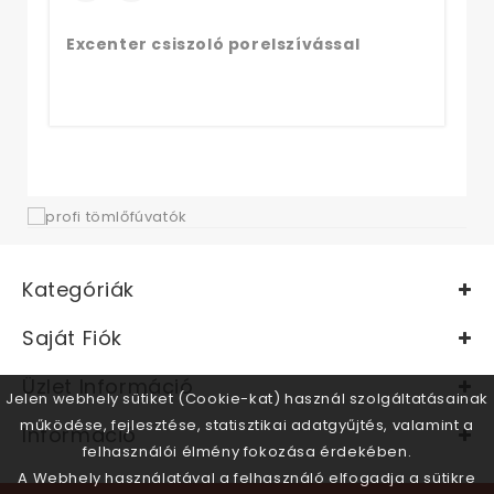
Excenter csiszoló porelszívással
Kategóriák
Saját Fiók
Üzlet Információ
Jelen webhely sütiket (Cookie-kat) használ szolgáltatásainak
működése, fejlesztése, statisztikai adatgyűjtés, valamint a
Információ
felhasználói élmény fokozása érdekében.
A Webhely használatával a felhasználó elfogadja a sütikre