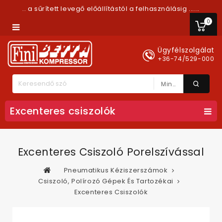
.. a sűrített levegő előállítástól a felhasználásig ......
0
Ügyfélszolgálat
+36-74/529-000
Minden Kategória
Excenteres csiszolók
Excenteres Csiszoló Porelszívással
Pneumatikus Kéziszerszámok
Csiszoló, Polírozó Gépek És Tartozékai
Excenteres Csiszolók