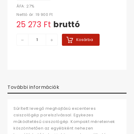
ÁFA: 27%
Nettó ár:
19 900 Ft‎
25 273 Ft‎
bruttó
Kosárba
További információk
Sűrített levegő meghajtású excenteres
csiszológép porelszívással. Egykezes
működtetésű csiszológép. Kompakt méreteinek
köszönhetően az egyébként nehezen