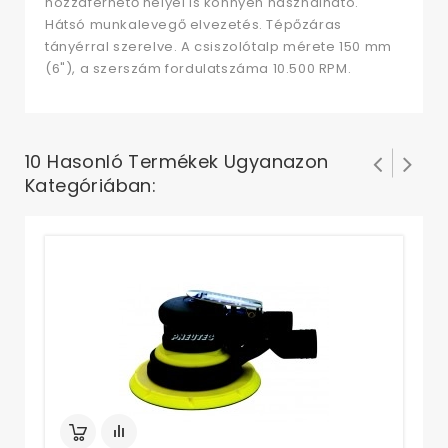
hozzáférhető helyei is könnyen használható.
Hátsó munkalevegő elvezetés. Tépőzáras
tányérral szerelve. A csiszolótalp mérete 150 mm
(6"), a szerszám fordulatszáma 10.500 RPM.
10 Hasonló Termékek Ugyanazon
Kategóriában:
Ex