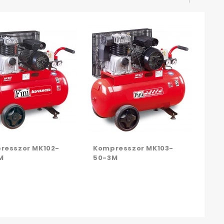
Kom
50-
resszor MK102-
Kompresszor MK103-
M
50-3M