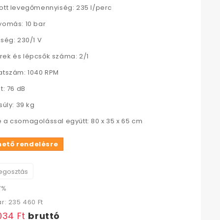
ott levegőmennyiség: 235 l/perc
yomás: 10 bar
tség: 230/1 V
ek és lépcsők száma: 2/1
atszám: 1040 RPM
t: 76 dB
súly: 39 kg
 a csomagolással együtt: 80 x 35 x 65 cm
hető rendelésre
gosztás
7%
ár:
235 460 Ft‎
034 Ft‎
bruttó