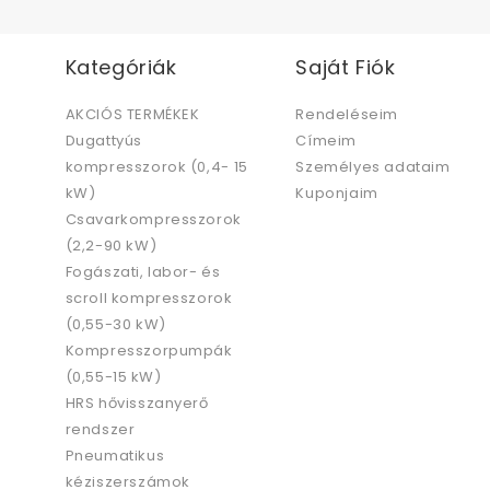
Kategóriák
Saját Fiók
AKCIÓS TERMÉKEK
Rendeléseim
Dugattyús
Címeim
kompresszorok (0,4- 15
Személyes adataim
kW)
Kuponjaim
Csavarkompresszorok
(2,2-90 kW)
Fogászati, labor- és
scroll kompresszorok
(0,55-30 kW)
Kompresszorpumpák
(0,55-15 kW)
HRS hővisszanyerő
rendszer
Pneumatikus
kéziszerszámok