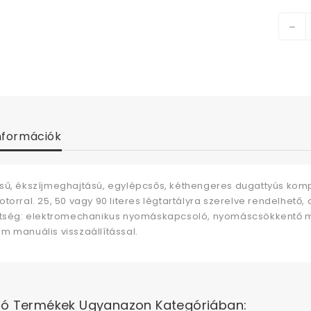
nformációk
sű, ékszíjmeghajtású, egylépcsős, kéthengeres dugattyús komp
otorral. 25, 50 vagy 90 literes légtartályra szerelve rendelhe
ltség: elektromechanikus nyomáskapcsoló, nyomáscsökkentő m
m manuális visszaállítással.
ló Termékek Ugyanazon Kategóriában: