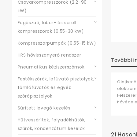
Csavarkompresszorok (2,2-90
kW)
Fogászati, labor- és scroll
kompresszorok (0,55-30 kW)
Kompresszorpumpák (0,55-15 kW)
HRS hővisszanyerő rendszer
További i
Pneumatikus kéziszerszámok
Festékszórók, lefúvató pisztolyok,
Olajkené
tömlőfúvatók és egyéb
elektrom
Felszere
szórópisztolyok
hővédele
Sűrített levegő kezelés
Hűtveszárítók, folyadékhűtők,
szűrők, kondenzátum kezelők
21 Hason