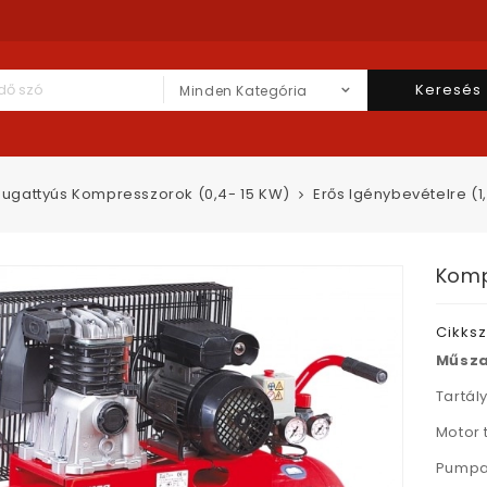
Keresés
Minden Kategória
ugattyús Kompresszorok (0,4- 15 KW)
Erős Igénybevételre (1
Komp
Cikks
Műsza
Tartály
Motor 
Pumpa 