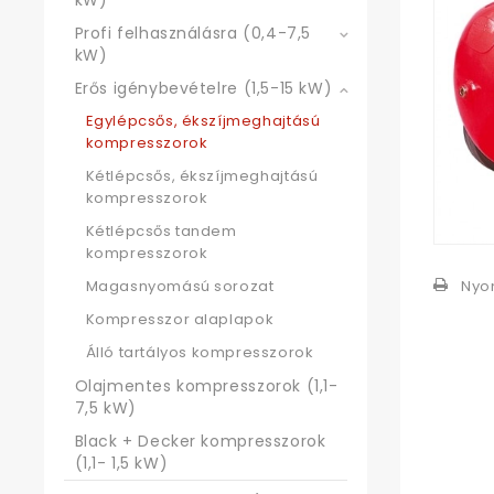
kW)
Profi felhasználásra (0,4-7,5
kW)
Erős igénybevételre (1,5-15 kW)
Egylépcsős, ékszíjmeghajtású
kompresszorok
Kétlépcsős, ékszíjmeghajtású
kompresszorok
Kétlépcsős tandem
kompresszorok
Nyo
Magasnyomású sorozat
Kompresszor alaplapok
Álló tartályos kompresszorok
Olajmentes kompresszorok (1,1-
7,5 kW)
Black + Decker kompresszorok
(1,1- 1,5 kW)