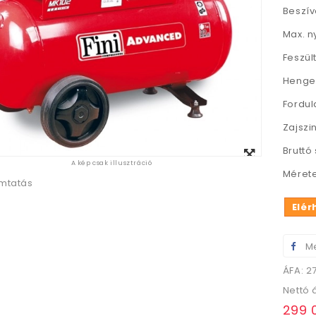
Beszív
Max. n
Feszül
Henger
Fordul
Zajszin
Megtekintés
Bruttó 
A kép csak illusztráció
nagyban
Mérete
mtatás
Elér
Me
ÁFA: 2
Nettó 
299 