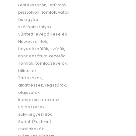
Festékszórók, lefúvató
pisztolyok, tömlőfúvatók
és egyéb
szórópisztolyok
Sűrített levegő kezelés
Hűtveszárítók,
folyadékhűtők, szűrők,
kondenzátum kezelők
Tömlők, tömlőcsévélők,
bilincsek
Tartozékok,
alkatrészek, légszűrők,
olajszűrők
kompresszorokhoz
Balanszerek,
súlykiegyenlítők
Sprint (Push-in)
csatlakozók