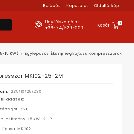
Belépés
Kapcsolat
Oldaltérkép
Ügyfélszolgálat
0
Kosár
+36-74/529-000
,5-15 KW)
Egylépcsős, Ékszíjmeghajtású Kompresszorok
resszor MK102-25-2M
zám:
235/10/25/230
ki adatok:
térfogat: 25 l
teljesítmény: 1,5 kW 2 HP
típusa: MK 102