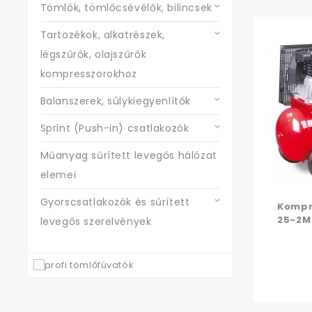
Tömlők, tömlőcsévélők, bilincsek
Tartozékok, alkatrészek,
légszűrők, olajszűrők
kompresszorokhoz
Balanszerek, súlykiegyenlítők
Sprint (Push-in) csatlakozók
Műanyag sűrített levegős hálózat
elemei
Gyorscsatlakozók és sűrített
Kompr
25-2M
levegős szerelvények