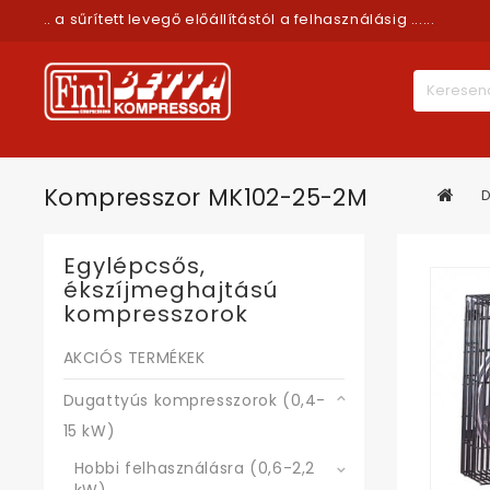
.. a sűrített levegő előállítástól a felhasználásig ......
Kompresszor MK102-25-2M
D
Egylépcsős,
ékszíjmeghajtású
kompresszorok
AKCIÓS TERMÉKEK
Dugattyús kompresszorok (0,4-
15 kW)
Hobbi felhasználásra (0,6-2,2