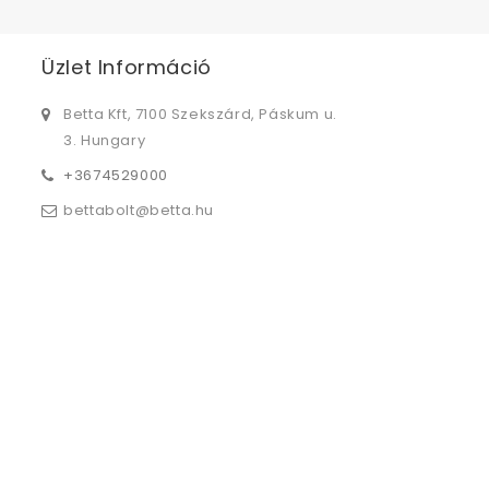
Üzlet Információ
Betta Kft, 7100 Szekszárd, Páskum u.
3. Hungary
+3674529000
bettabolt@betta.hu