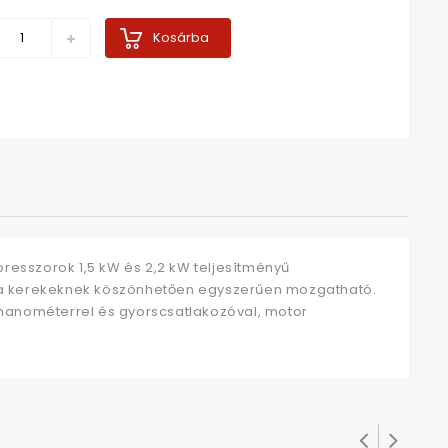
Kosárba
resszorok 1,5 kW és 2,2 kW teljesítményű
tő, a kerekeknek köszönhetően egyszerűen mozgatható.
anométerrel és gyorscsatlakozóval, motor