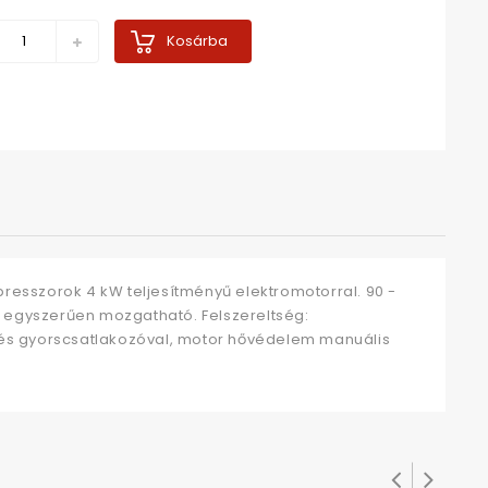
Kosárba
esszorok 4 kW teljesítményű elektromotorral. 90 -
n egyszerűen mozgatható. Felszereltség:
s gyorscsatlakozóval, motor hővédelem manuális