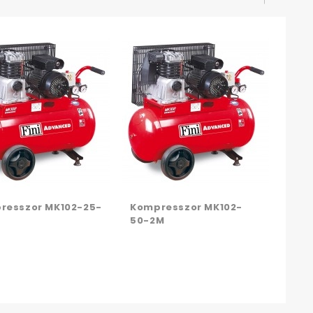
Kom
50-
resszor MK102-25-
Kompresszor MK102-
50-2M