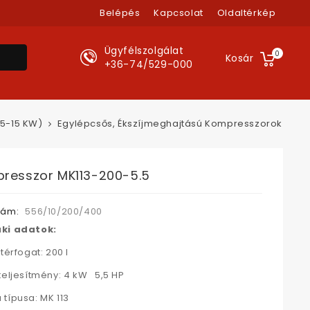
Belépés
Kapcsolat
Oldaltérkép
Ügyfélszolgálat
0
Kosár
+36-74/529-000
,5-15 KW)
Egylépcsős, Ékszíjmeghajtású Kompresszorok
resszor MK113-200-5.5
zám:
556/10/200/400
ki adatok:
térfogat: 200 l
teljesítmény: 4 kW 5,5 HP
típusa: MK 113