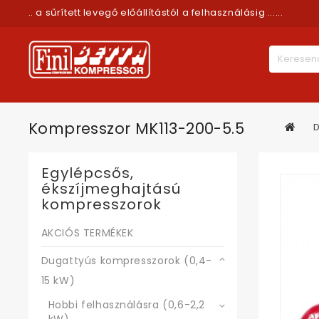
.. a sűrített levegő előállítástól a felhasználásig ......
Kompresszor MK113-200-5.5
D
Egylépcsős,
ékszíjmeghajtású
kompresszorok
AKCIÓS TERMÉKEK
Dugattyús kompresszorok (0,4-
15 kW)
Hobbi felhasználásra (0,6-2,2