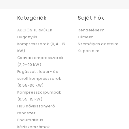
Kategóriák
Saját Fiók
AKCIÓS TERMÉKEK
Rendeléseim
Dugattyús
Címeim
kompresszorok (0,4- 15
Személyes adataim
kW)
Kuponjaim
Csavarkompresszorok
(2,2-90 kW)
Fogászati, labor- és
scroll kompresszorok
(0,55-30 kW)
Kompresszorpumpák
(0,55-15 kW)
HRS hővisszanyerő
rendszer
Pneumatikus
kéziszerszámok