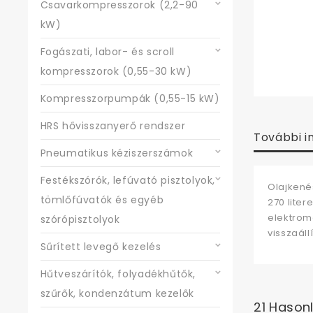
Csavarkompresszorok (2,2-90
kW)
Fogászati, labor- és scroll
kompresszorok (0,55-30 kW)
Kompresszorpumpák (0,55-15 kW)
HRS hővisszanyerő rendszer
További i
Pneumatikus kéziszerszámok
Festékszórók, lefúvató pisztolyok,
Olajkené
tömlőfúvatók és egyéb
270 lite
elektrom
szórópisztolyok
visszaáll
Sűrített levegő kezelés
Hűtveszárítók, folyadékhűtők,
szűrők, kondenzátum kezelők
21 Hason