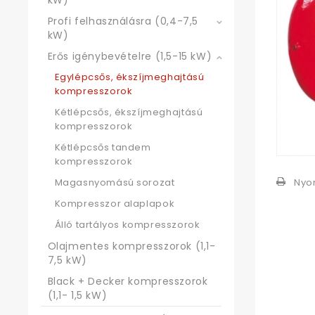
kW)
Profi felhasználásra (0,4-7,5
kW)
Erős igénybevételre (1,5-15 kW)
Egylépcsős, ékszíjmeghajtású
kompresszorok
Kétlépcsős, ékszíjmeghajtású
kompresszorok
Kétlépcsős tandem
kompresszorok
Nyo
Magasnyomású sorozat
Kompresszor alaplapok
Álló tartályos kompresszorok
Olajmentes kompresszorok (1,1-
7,5 kW)
Black + Decker kompresszorok
(1,1- 1,5 kW)