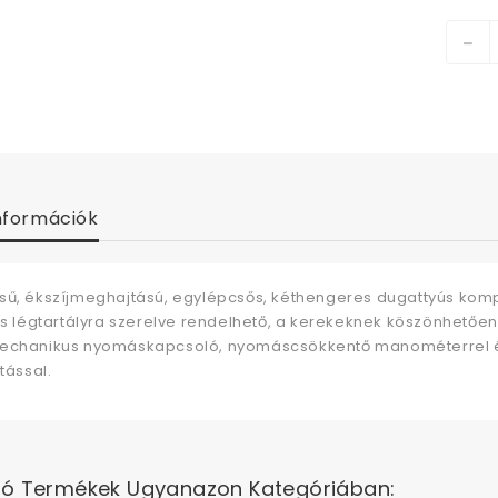
nformációk
sű, ékszíjmeghajtású, egylépcsős, kéthengeres dugattyús kompr
res légtartályra szerelve rendelhető, a kerekeknek köszönhetőe
echanikus nyomáskapcsoló, nyomáscsökkentő manométerrel é
ítással.
ló Termékek Ugyanazon Kategóriában: