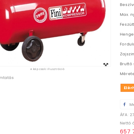
Beszív
Max. n
Feszül
Henger
Fordul
Zajszin
Megtekintés
Bruttó 
A kép csak illusztráció
nagyban
Mérete
mtatás
Elér
Me
ÁFA: 2
Nettó 
657 