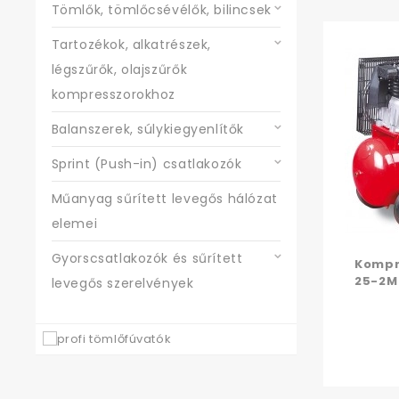
Tömlők, tömlőcsévélők, bilincsek
Tartozékok, alkatrészek,
légszűrők, olajszűrők
kompresszorokhoz
Balanszerek, súlykiegyenlítők
Sprint (Push-in) csatlakozók
Műanyag sűrített levegős hálózat
elemei
Gyorscsatlakozók és sűrített
Kompr
25-2M
levegős szerelvények