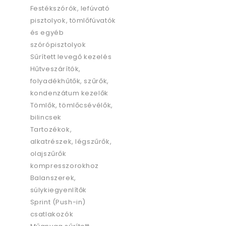
Festékszórók, lefúvató
pisztolyok, tömlőfúvatók
és egyéb
szórópisztolyok
Sűrített levegő kezelés
Hűtveszárítók,
folyadékhűtők, szűrők,
kondenzátum kezelők
Tömlők, tömlőcsévélők,
bilincsek
Tartozékok,
alkatrészek, légszűrők,
olajszűrők
kompresszorokhoz
Balanszerek,
súlykiegyenlítők
Sprint (Push-in)
csatlakozók