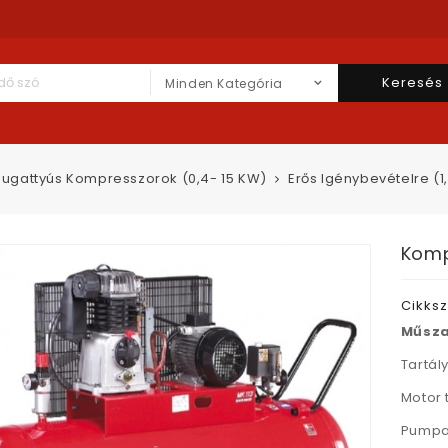
Keresés
Minden Kategória
ugattyús Kompresszorok (0,4- 15 KW)
Erős Igénybevételre (1
Komp
Cikks
Műsza
Tartály
Motor 
Pumpa 