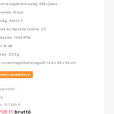
ott levegőmennyiség: 555 l/perc
yomás: 10 bar
tség: 400/3 V
ek és lépcsők száma: 2/1
atszám: 1445 RPM
t: 81 dB
súly: 122 kg
 a csomagolással együtt: 144 x 48 x 113 cm
hető rendelésre
gosztás
7%
ár:
517 880 Ft‎
708 Ft‎
bruttó