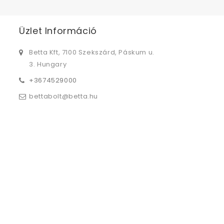
Üzlet Információ
Betta Kft, 7100 Szekszárd, Páskum u.
3. Hungary
+3674529000
bettabolt@betta.hu