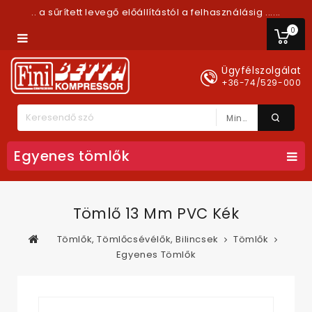
.. a sűrített levegő előállítástól a felhasználásig ......
0
Ügyfélszolgálat
+36-74/529-000
Minden Kategória
Egyenes tömlők
Tömlő 13 Mm PVC Kék
Tömlők, Tömlőcsévélők, Bilincsek
Tömlők
Egyenes Tömlők