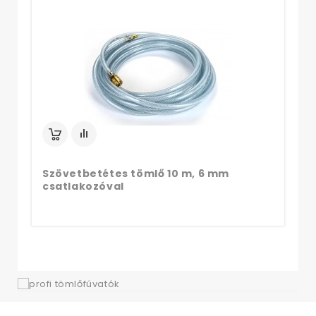
Sz
cs
Szövetbetétes tömlő 10 m, 6 mm
csatlakozóval