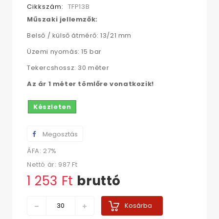
Cikkszám:
TFP13B
Műszaki jellemzők:
Belső / külső átmérő: 13/21 mm
Üzemi nyomás: 15 bar
Tekercshossz: 30 méter
Az ár 1 méter tömlőre vonatkozik!
Készleten
Megosztás
ÁFA: 27%
Nettó ár:
987 Ft‎
1 253 Ft‎
bruttó
Kosárba