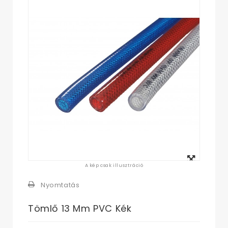
Megtekintés
A kép csak illusztráció
nagyban
Nyomtatás
Tömlő 13 Mm PVC Kék