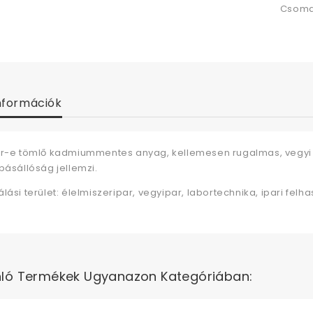
Csoma
nformációk
ir-e tömlő kadmiummentes anyag, kellemesen rugalmas, vegyi 
pásállóság jellemzi.
lási terület: élelmiszeripar, vegyipar, labortechnika, ipari felh
ló Termékek Ugyanazon Kategóriában: