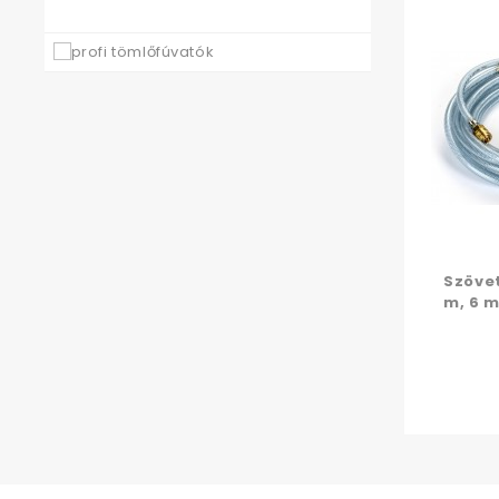
Szöve
m, 6 