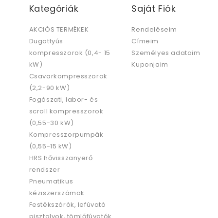
Kategóriák
Saját Fiók
AKCIÓS TERMÉKEK
Rendeléseim
Dugattyús
Címeim
kompresszorok (0,4- 15
Személyes adataim
kW)
Kuponjaim
Csavarkompresszorok
(2,2-90 kW)
Fogászati, labor- és
scroll kompresszorok
(0,55-30 kW)
Kompresszorpumpák
(0,55-15 kW)
HRS hővisszanyerő
rendszer
Pneumatikus
kéziszerszámok
Festékszórók, lefúvató
pisztolyok, tömlőfúvatók