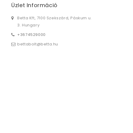
Üzlet Információ
Betta Kft, 7100 Szekszárd, Páskum u.
3. Hungary
+3674529000
bettabolt@betta.hu