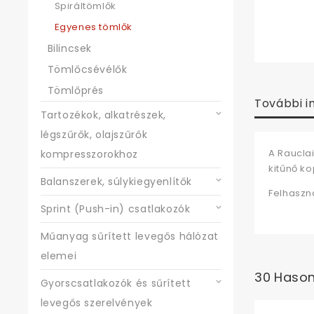
Spiráltömlők
Egyenes tömlők
Bilincsek
Tömlőcsévélők
Tömlőprés
További i
Tartozékok, alkatrészek,
légszűrők, olajszűrők
A Raucla
kompresszorokhoz
kitűnő ko
Balanszerek, súlykiegyenlítők
Felhaszná
Sprint (Push-in) csatlakozók
Műanyag sűrített levegős hálózat
elemei
30 Hason
Gyorscsatlakozók és sűrített
levegős szerelvények