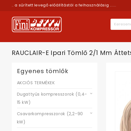
.. a sűrített levegő előállítástól a felhasználásig ......
RAUCLAIR-E Ipari Tömlő 2/1 Mm Áttet
Egyenes tömlők
AKCIÓS TERMÉKEK
Dugattyús kompresszorok (0,4-
15 kW)
Csavarkompresszorok (2,2-90
kW)