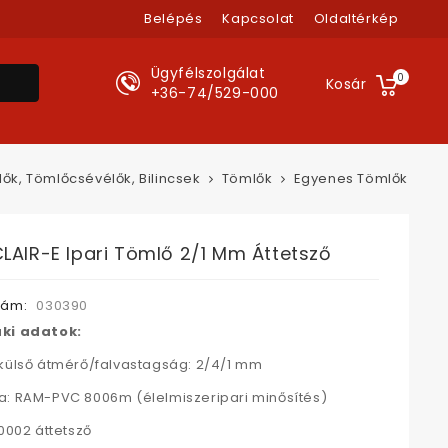
Belépés
Kapcsolat
Oldaltérkép
Ügyfélszolgálat
0
Kosár
+36-74/529-000
ők, Tömlőcsévélők, Bilincsek
Tömlők
Egyenes Tömlők
LAIR-E Ipari Tömlő 2/1 Mm Áttetsző
zám:
030390
ki adatok:
külső átmérő/falvastagság: 2/4/1 mm
: RAM-PVC 8006m (élelmiszeripari minősítés)
70002 áttetsző