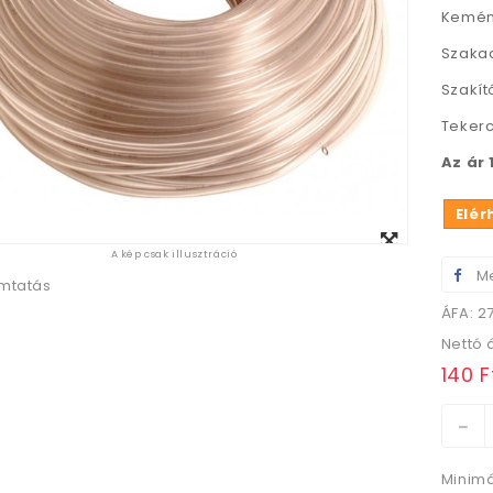
Kemény
Szakad
Szakít
Tekerc
Az ár
Elér
Megtekintés
A kép csak illusztráció
nagyban
Me
mtatás
ÁFA: 2
Nettó 
140 F
Minimá