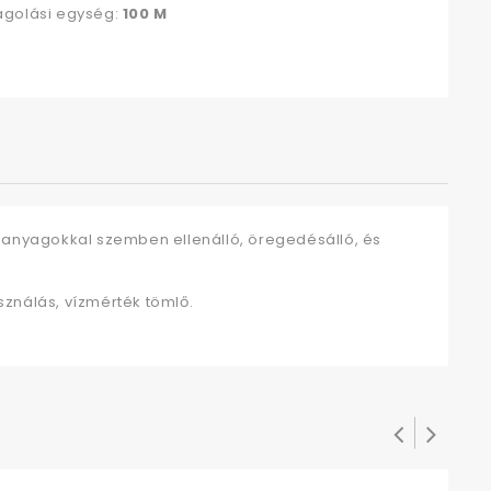
golási egység:
100 M
anyagokkal szemben ellenálló, öregedésálló, és
asználás, vízmérték tömlő.