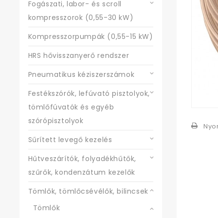
Fogászati, labor- és scroll
kompresszorok (0,55-30 kW)
Kompresszorpumpák (0,55-15 kW)
HRS hővisszanyerő rendszer
Pneumatikus kéziszerszámok
Festékszórók, lefúvató pisztolyok,
tömlőfúvatók és egyéb
szórópisztolyok
Nyo
Sűrített levegő kezelés
Hűtveszárítók, folyadékhűtők,
szűrők, kondenzátum kezelők
Tömlők, tömlőcsévélők, bilincsek
Tömlők