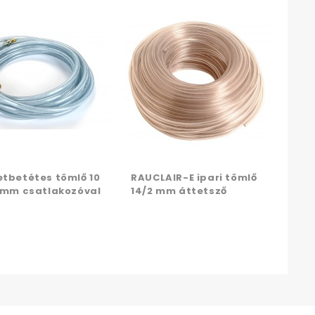
RAUC
15/
etbetétes tömlő 10
RAUCLAIR-E ipari tömlő
3 mm csatlakozóval
14/2 mm áttetsző