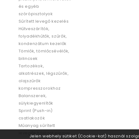
és egyéb
szórópisztolyok
Sűrített levegő kezelés
Hűtveszárítók,
folyadékhűtők, szűrők,
kondenzátum kezelők
Tömlők, tömlőcsévélők,
bilincsek
Tartozékok,
alkatrészek, légszűrők,
olajszűrők
kompresszorokhoz
Balanszerek,
súlykiegyenlítők
Sprint (Push-in)
csatlakozók
Műanyag sűrített
levegős hálózat elemei
Jelen webhely sütiket (Cookie-kat) használ szolg