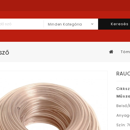
Keresés
Minden Kategória
sző
Töml
RAUC
Cikks
Műsza
Belső/
Anyaga
Szín: 