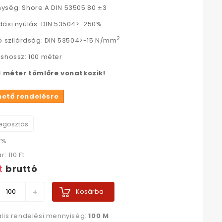
ség: Shore A DIN 53505 80 ±3
ási nyúlás: DIN 53504>-250%
2
ó szilárdság: DIN 53504>-15 N/mm
shossz: 100 méter
 1 méter tömlőre vonatkozik!
hető rendelésre
gosztás
7%
ár:
110 Ft‎
t‎
bruttó
Kosárba
lis rendelési mennyiség:
100 M