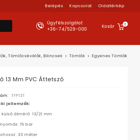
Belépés
Kapcsolat
Oldaltérkép
Ügyfélszolgálat
0
Kosár
+36-74/529-000
ők, Tömlőcsévélők, Bilincsek
Tömlők
Egyenes Tömlők
ő 13 Mm PVC Áttetsző
zám:
TFP13T
ki jellemzők:
/ külső átmérő: 13/21 mm
nyomás: 15 bar
shossz: 30 méter