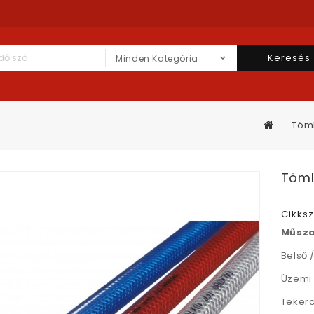
Keresés
Minden Kategória
Töml
Töml
Cikks
Műsza
Belső 
Üzemi 
Tekerc