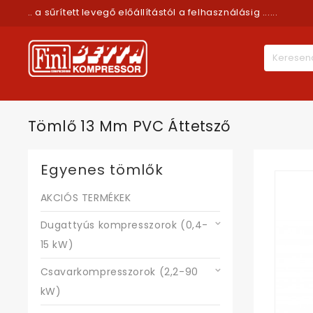
.. a sűrített levegő előállítástól a felhasználásig ......
Tömlő 13 Mm PVC Áttetsző
Egyenes tömlők
AKCIÓS TERMÉKEK
Dugattyús kompresszorok (0,4-
15 kW)
Csavarkompresszorok (2,2-90
kW)