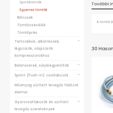
Spiráltömlők
További i
Egyenes tömlők
Bilincsek
A tömlő 6
Tömlőcsévélők
Tömlőprés
Tartozékok, alkatrészek,
30 Hason
légszűrők, olajszűrők
kompresszorokhoz
Balanszerek, súlykiegyenlítők
Sprint (Push-in) csatlakozók
Műanyag sűrített levegős hálózat
elemei
Gyorscsatlakozók és sűrített
levegős szerelvények