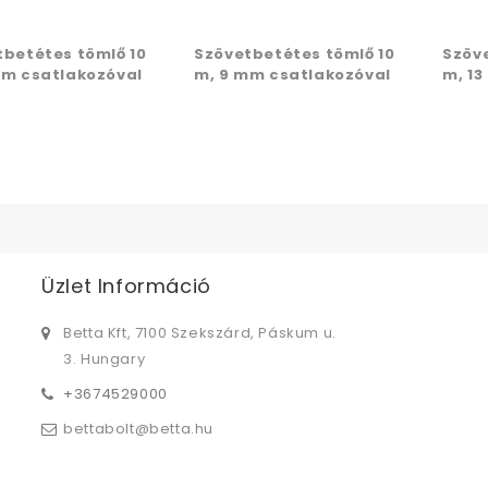
tbetétes tömlő 10
Szövetbetétes tömlő 10
Szöv
mm csatlakozóval
m, 9 mm csatlakozóval
m, 1
Üzlet Információ
Betta Kft, 7100 Szekszárd, Páskum u.
3. Hungary
+3674529000
bettabolt@betta.hu