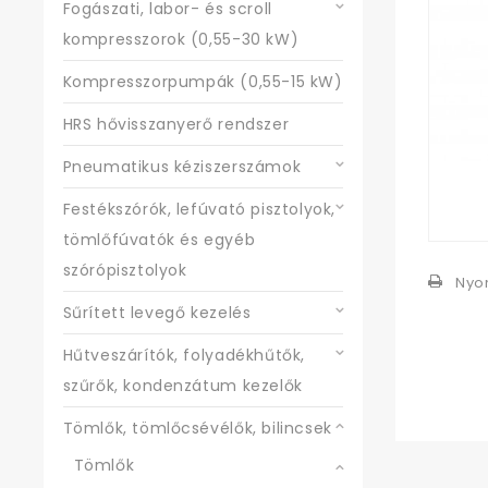
Fogászati, labor- és scroll
kompresszorok (0,55-30 kW)
Kompresszorpumpák (0,55-15 kW)
HRS hővisszanyerő rendszer
Pneumatikus kéziszerszámok
Festékszórók, lefúvató pisztolyok,
tömlőfúvatók és egyéb
szórópisztolyok
Nyo
Sűrített levegő kezelés
Hűtveszárítók, folyadékhűtők,
szűrők, kondenzátum kezelők
Tömlők, tömlőcsévélők, bilincsek
Tömlők