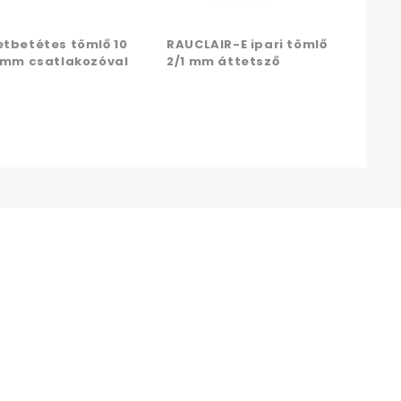
etbetétes tömlő 10
RAUCLAIR-E ipari tömlő
3 mm csatlakozóval
2/1 mm áttetsző