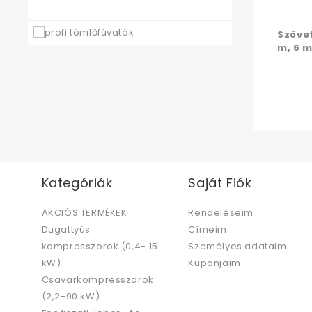
Szöve
m, 6 
Kategóriák
Saját Fiók
AKCIÓS TERMÉKEK
Rendeléseim
Dugattyús
Címeim
kompresszorok (0,4- 15
Személyes adataim
kW)
Kuponjaim
Csavarkompresszorok
(2,2-90 kW)