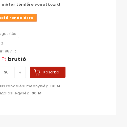
 1 méter tömlőre vonatkozik!
hető rendelésre
gosztás
7%
ár:
987 Ft‎
 Ft‎
bruttó
Kosárba
lis rendelési mennyiség:
30 M
golási egység:
30 M