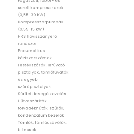
Fogászati, labor- és
scroll kompresszorok
(0,55-30 kW)
Kompresszorpumpák
(0,55-15 kW)
HRS hővisszanyerő
rendszer
Pneumatikus
kéziszerszámok
Festékszórók, lefúvató
pisztolyok, tömlőfúvatók
és egyéb
szórópisztolyok
Sűrített levegő kezelés
Hűtveszárítók,
folyadékhűtők, szűrők,
kondenzátum kezelők
Tömlők, tömlőcsévélők,
bilincsek