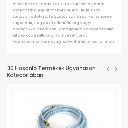
minősítéssel rendelkezik. Levegő és folyadék
szállítására egyaránt megfelelő. Jellemzők:
tartósan áttetsző, tetszetős színezés, kellemesen
rugalmas, nagyfokú ellenállóság vegyi
anyagokkal szemben, kimagaslóan öregedésálló,
kitűnő kopásállóság, környezetbarát,
kadmiummentes anyag, szöveterősítéssel ellátott.
30 Hasonló Termékek Ugyanazon
Kategóriában:
Sz
cs