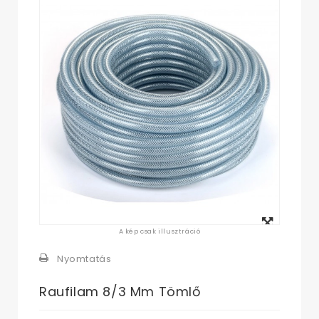
Megtekintés
A kép csak illusztráció
nagyban
Nyomtatás
Raufilam 8/3 Mm Tömlő