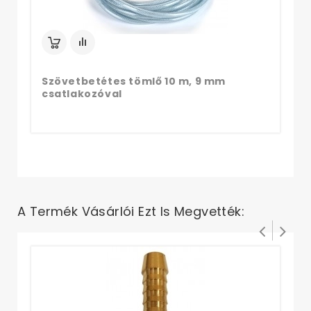
Szövetbetétes tömlő 10 m, 9 mm
csatlakozóval
A Termék Vásárlói Ezt Is Megvették:
Du