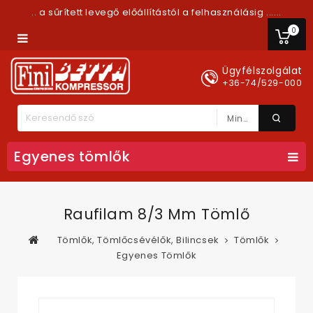
.. a sűrített levegő előállítástól a felhasználásig ......
0
Ügyfélszolgálat
+36-74/529-000
Minden Kategória
Egyenes tömlők
Raufilam 8/3 Mm Tömlő
Tömlők, Tömlőcsévélők, Bilincsek
Tömlők
Egyenes Tömlők