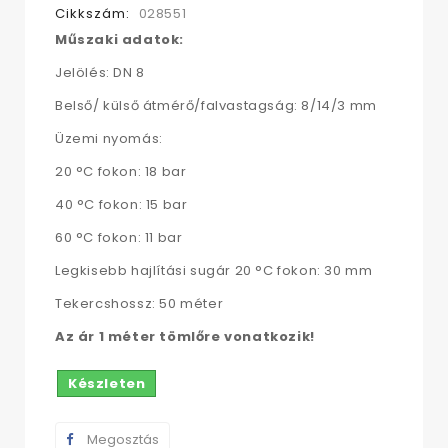
Cikkszám:
028551
Műszaki adatok:
Jelölés: DN 8
Belső/ külső átmérő/falvastagság: 8/14/3 mm
Üzemi nyomás:
20 °C fokon: 18 bar
40 °C fokon: 15 bar
60 °C fokon: 11 bar
Legkisebb hajlítási sugár 20 °C fokon: 30 mm
Tekercshossz: 50 méter
Az ár 1 méter tömlőre vonatkozik!
Készleten
Megosztás