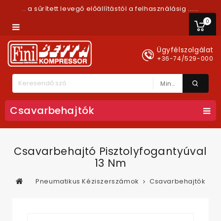
.. a sűrített levegő előállítástól a felhasználásig ......
0
Ügyfélszolgálat
+36-74/529-000
Minden Kategória
Csavarbehajtók
Csavarbehajtó Pisztolyfogantyúval
13 Nm
Pneumatikus Kéziszerszámok
Csavarbehajtók