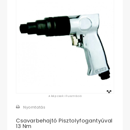
Megtekintés
A kép csak illusztráció
nagyban
Nyomtatás
Csavarbehajtó Pisztolyfogantyúval
13 Nm