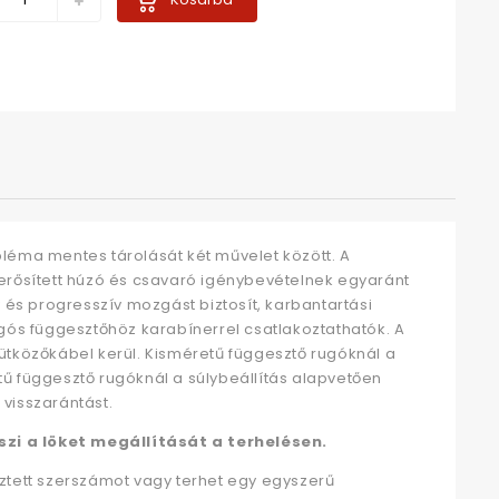
bléma mentes tárolását két művelet között. A
gerősített húzó és csavaró igénybevételnek egyaránt
y és progresszív mozgást biztosít, karbantartási
ós függesztőhöz karabínerrel csatlakoztathatók. A
 ütközőkábel kerül. Kisméretű függesztő rugóknál a
tű függesztő rugóknál a súlybeállítás alapvetően
 visszarántást.
szi a löket megállítását a terhelésen.
sztett szerszámot vagy terhet egy egyszerű