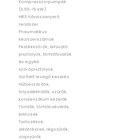
Kompresszorpumpák
(0,55-15 kW)
HRS hővisszanyerő
rendszer
Pneumatikus
kéziszerszámok
Festékszórók, lefúvató
pisztolyok, tömlőfúvatók
és egyéb
szórópisztolyok
Sűrített levegő kezelés
Hűtveszárítók,
folyadékhűtők, szűrők,
kondenzátum kezelők
Tömlők, tömlőcsévélők,
bilincsek
Tartozékok,
alkatrészek, légszűrők,
olajszűrők