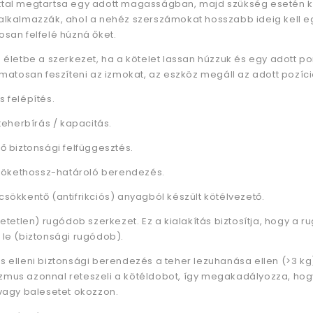
tal megtartsa egy adott magasságban, majd szükség esetén kii
alkalmazzák, ahol a nehéz szerszámokat hosszabb ideig kell e
osan felfelé húzná őket.
p életbe a szerkezet, ha a kötelet lassan húzzuk és egy adott p
yamatosan feszíteni az izmokat, az eszköz megáll az adott pozíc
 felépítés.
 teherbírás / kapacitás.
ő biztonsági felfüggesztés.
ó lökethossz-határoló berendezés.
sökkentő (antifrikciós) anyagból készült kötélvezető.
hetetlen) rugódob szerkezet. Ez a kialakítás biztosítja, hogy a 
 le (biztonsági rugódob).
 elleni biztonsági berendezés a teher lezuhanása ellen (>3 kg)
mus azonnal reteszeli a kötéldobot, így megakadályozza, hogy
 vagy balesetet okozzon.