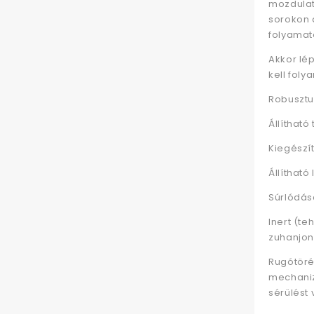
mozdulat
sorokon 
folyamat
Akkor lé
kell fol
Robusztus
Állítható
Kiegészít
Állíthat
Súrlódásc
Inert (te
zuhanjon
Rugótörés
mechaniz
sérülést