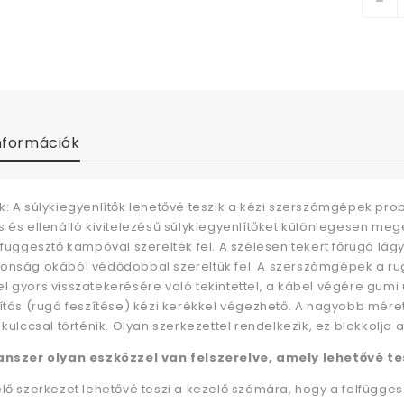
nformációk
k: A súlykiegyenlítők lehetővé teszik a kézi szerszámgépek pro
s és ellenálló kivitelezésű súlykiegyenlítőket különlegesen me
 függesztő kampóval szerelték fel. A szélesen tekert főrugó lág
onság okából védődobbal szereltük fel. A szerszámgépek a rug
l gyors visszatekerésére való tekintettel, a kábel végére gumi
lítás (rugó feszítése) kézi kerékkel végezhető. A nagyobb mére
 kulccsal történik. Olyan szerkezettel rendelkezik, ez blokkolja a
anszer olyan eszközzel van felszerelve, amely lehetővé te
elő szerkezet lehetővé teszi a kezelő számára, hogy a felfügge