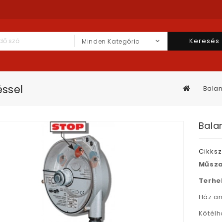
Keresés
Minden Kategória
éssel
Balan
Bala
Cikks
Műsza
Terhe
Ház an
Kötél