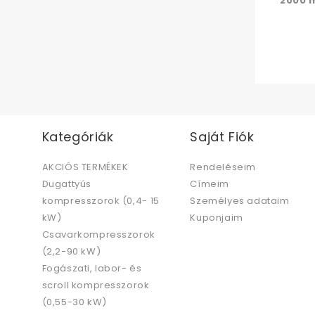
2000 m
Kategóriák
Saját Fiók
AKCIÓS TERMÉKEK
Rendeléseim
Dugattyús
Címeim
kompresszorok (0,4- 15
Személyes adataim
kW)
Kuponjaim
Csavarkompresszorok
(2,2-90 kW)
Fogászati, labor- és
scroll kompresszorok
(0,55-30 kW)