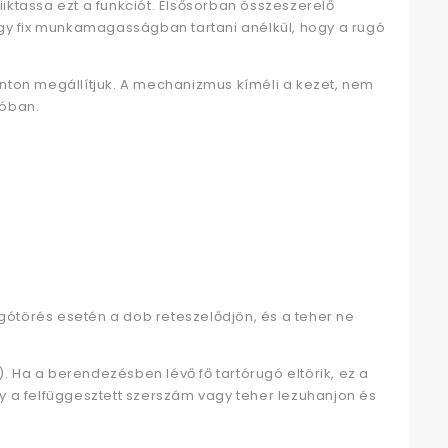
ktassa ezt a funkciót. Elsősorban összeszerelő
gy fix munkamagasságban tartani anélkül, hogy a rugó
onton megállítjuk. A mechanizmus kíméli a kezet, nem
ióban.
rugótörés esetén a dob reteszelődjön, és a teher ne
. Ha a berendezésben lévő fő tartórugó eltörik, ez a
 a felfüggesztett szerszám vagy teher lezuhanjon és