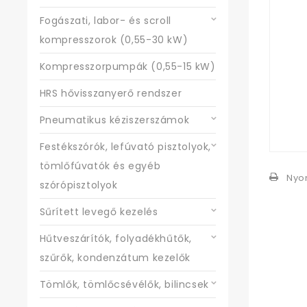
Fogászati, labor- és scroll
kompresszorok (0,55-30 kW)
Kompresszorpumpák (0,55-15 kW)
HRS hővisszanyerő rendszer
Pneumatikus kéziszerszámok
Festékszórók, lefúvató pisztolyok,
tömlőfúvatók és egyéb
Nyo
szórópisztolyok
Sűrített levegő kezelés
Hűtveszárítók, folyadékhűtők,
szűrők, kondenzátum kezelők
Tömlők, tömlőcsévélők, bilincsek