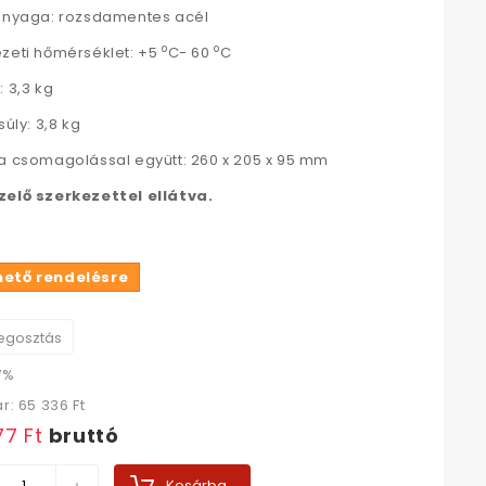
anyaga: rozsdamentes acél
o
o
zeti hőmérséklet: +5
C- 60
C
: 3,3 kg
súly: 3,8 kg
a csomagolással együtt: 260 x 205 x 95 mm
zelő szerkezettel ellátva.
hető rendelésre
gosztás
7%
ár:
65 336 Ft‎
7 Ft‎
bruttó
Kosárba