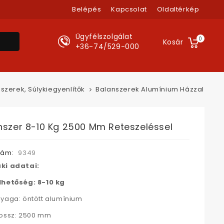
Belépés
Kapcsolat
Oldaltérkép
Ügyfélszolgálat
0
Kosár
+36-74/529-000
szerek, Súlykiegyenlítők
Balanszerek Alumínium Házzal
nszer 8-10 Kg 2500 Mm Reteszeléssel
zám:
9349
ki adatai:
lhetőség: 8-10 kg
yaga: öntött alumínium
hossz: 2500 mm