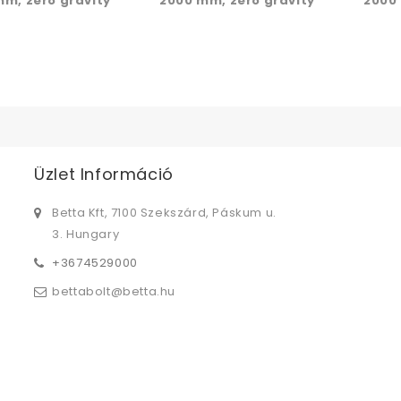
m, zero gravity
2000 mm, zero gravity
2000 
Üzlet Információ
Betta Kft, 7100 Szekszárd, Páskum u.
3. Hungary
+3674529000
bettabolt@betta.hu