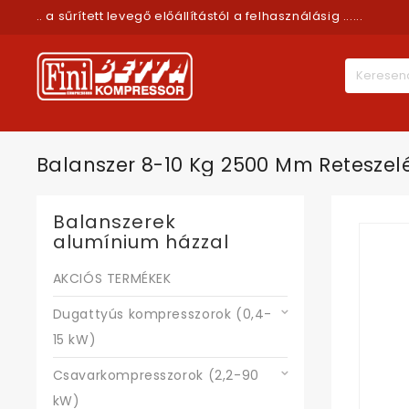
.. a sűrített levegő előállítástól a felhasználásig ......
Balanszer 8-10 Kg 2500 Mm Reteszel
Balanszerek
alumínium házzal
AKCIÓS TERMÉKEK
Dugattyús kompresszorok (0,4-
15 kW)
Csavarkompresszorok (2,2-90
kW)