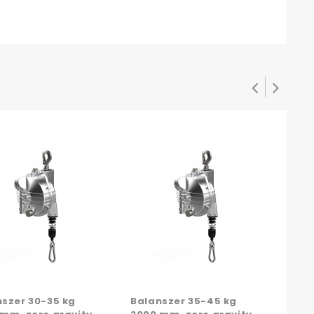
Bal
2000
szer 30-35 kg
Balanszer 35-45 kg