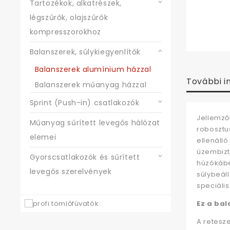
Tartozékok, alkatrészek,
légszűrők, olajszűrők
kompresszorokhoz
Balanszerek, súlykiegyenlítők
Balanszerek alumínium házzal
További i
Balanszerek műanyag házzal
Sprint (Push-in) csatlakozók
Jellemző
Műanyag sűrített levegős hálózat
robosztu
elemei
ellenálló
üzembizt
Gyorscsatlakozók és sűrített
húzókábe
levegős szerelvények
súlybeál
speciális
Ez a bal
A retesz