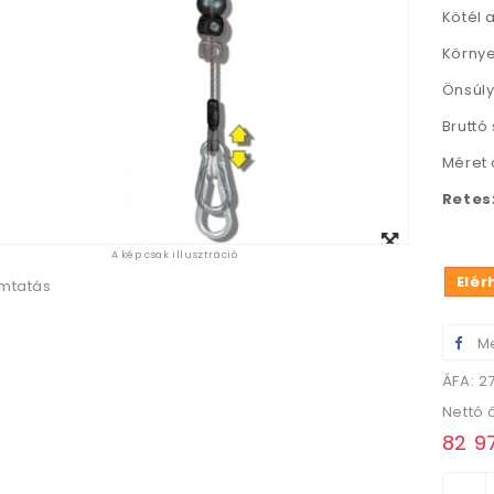
Kötél 
Környe
Önsúly
Bruttó 
Méret 
Retes
Megtekintés
A kép csak illusztráció
nagyban
Elér
mtatás
Me
ÁFA: 2
Nettó 
82 97