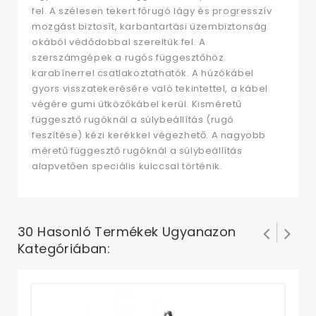
fel. A szélesen tekert főrugó lágy és progresszív
mozgást biztosít, karbantartási üzembiztonság
okából védődobbal szereltük fel. A
szerszámgépek a rugós függesztőhöz
karabínerrel csatlakoztathatók. A húzókábel
gyors visszatekerésére való tekintettel, a kábel
végére gumi ütközőkábel kerül. Kisméretű
függesztő rugóknál a súlybeállítás (rugó
feszítése) kézi kerékkel végezhető. A nagyobb
méretű függesztő rugóknál a súlybeállítás
alapvetően speciális kulccsal történik.
30 Hasonló Termékek Ugyanazon
Kategóriában:
Ba