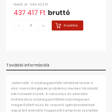
Nettó ár:
344 423 Ft‎
437 417 Ft‎
bruttó
Kosárba
További információk
Jellemzők: A súlykiegyenlítők lehetővé teszik a
kézi szerszámgépek probléma mentes tárolását
két művelet között. A robosztus és ellenálló
kivitelezésű súlykiegyenlítőket különlegesen
megerősített húzó és csavaró igénybevételnek
egyaránt ellenálló függesztő kampóval szerelték