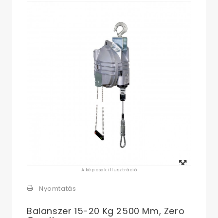
Megtekintés
A kép csak illusztráció
nagyban
Nyomtatás
Balanszer 15-20 Kg 2500 Mm, Zero