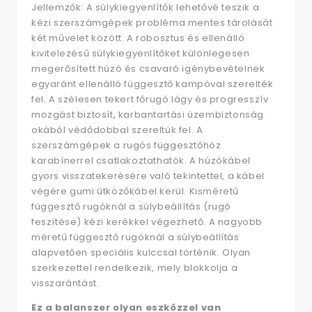
Jellemzők: A súlykiegyenlítők lehetővé teszik a
kézi szerszámgépek probléma mentes tárolását
két művelet között. A robosztus és ellenálló
kivitelezésű súlykiegyenlítőket különlegesen
megerősített húzó és csavaró igénybevételnek
egyaránt ellenálló függesztő kampóval szerelték
fel. A szélesen tekert főrugó lágy és progresszív
mozgást biztosít, karbantartási üzembiztonság
okából védődobbal szereltük fel. A
szerszámgépek a rugós függesztőhöz
karabínerrel csatlakoztathatók. A húzókábel
gyors visszatekerésére való tekintettel, a kábel
végére gumi ütközőkábel kerül. Kisméretű
függesztő rugóknál a súlybeállítás (rugó
feszítése) kézi kerékkel végezhető. A nagyobb
méretű függesztő rugóknál a súlybeállítás
alapvetően speciális kulccsal történik. Olyan
szerkezettel rendelkezik, mely blokkolja a
visszarántást.
Ez a balanszer olyan eszközzel van