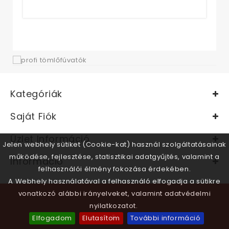
Kategóriák
Saját Fiók
Üzlet Információ
Jelen webhely sütiket (Cookie-kat) használ szolgáltatásainak
működése, fejlesztése, statisztikai adatgyűjtés, valamint a
Információ
felhasználói élmény fokozása érdekében.
A Webhely használatával a felhasználó elfogadja a sütikre
vonatkozó alábbi irányelveket, valamint adatvédelmi
nyilatkozatot.
Elfogadom
Elutasítom
További információ