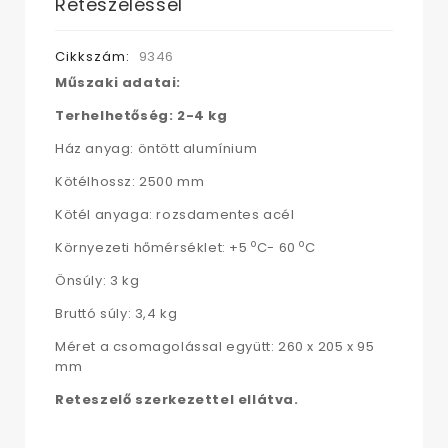
Reteszeléssel
Cikkszám:
9346
Műszaki adatai:
Terhelhetőség: 2-4 kg
Ház anyag: öntött alumínium
Kötélhossz: 2500 mm
Kötél anyaga: rozsdamentes acél
o
o
Környezeti hőmérséklet: +5
C- 60
C
Önsúly: 3 kg
Bruttó súly: 3,4 kg
Méret a csomagolással együtt: 260 x 205 x 95
mm
Reteszelő szerkezettel ellátva.