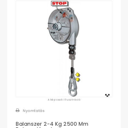
Megtekintés
A kép csak illusztráció
nagyban
Nyomtatás
Balanszer 2-4 Kg 2500 Mm