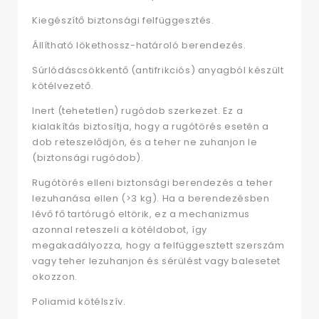
Kiegészítő biztonsági felfüggesztés.
Állítható lökethossz-határoló berendezés.
Súrlódáscsökkentő (antifrikciós) anyagból készült
kötélvezető.
Inert (tehetetlen) rugódob szerkezet. Ez a
kialakítás biztosítja, hogy a rugótörés esetén a
dob reteszelődjön, és a teher ne zuhanjon le
(biztonsági rugódob).
Rugótörés elleni biztonsági berendezés a teher
lezuhanása ellen (>3 kg). Ha a berendezésben
lévő fő tartórugó eltörik, ez a mechanizmus
azonnal reteszeli a kötéldobot, így
megakadályozza, hogy a felfüggesztett szerszám
vagy teher lezuhanjon és sérülést vagy balesetet
okozzon.
Poliamid kötélszív.