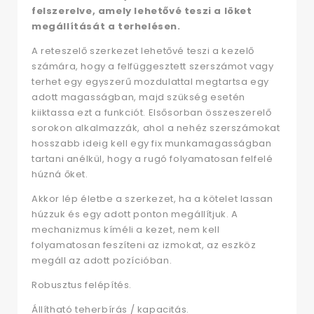
felszerelve, amely lehetővé teszi a löket
megállítását a terhelésen.
A reteszelő szerkezet lehetővé teszi a kezelő
számára, hogy a felfüggesztett szerszámot vagy
terhet egy egyszerű mozdulattal megtartsa egy
adott magasságban, majd szükség esetén
kiiktassa ezt a funkciót. Elsősorban összeszerelő
sorokon alkalmazzák, ahol a nehéz szerszámokat
hosszabb ideig kell egy fix munkamagasságban
tartani anélkül, hogy a rugó folyamatosan felfelé
húzná őket.
Akkor lép életbe a szerkezet, ha a kötelet lassan
húzzuk és egy adott ponton megállítjuk. A
mechanizmus kíméli a kezet, nem kell
folyamatosan feszíteni az izmokat, az eszköz
megáll az adott pozícióban.
Robusztus felépítés.
Állítható teherbírás / kapacitás.