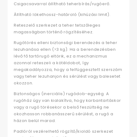
Csigacsavarral állítható teherbírás/rugóerő.
Állítható lökethossz-határoló (kihúzási limit).
Reteszelő szerkezet a teher tetszőleges
magasságban történő rögzítéséhez.
Rugótörés elleni biztonsági berendezés a teher
lezuhanása ellen (>3 kg). Ha a berendezésben
lévő fő tartórugó eltörik, ez a mechanizmus
azonnal reteszeli a kötéldobot, így
megakadályozza, hogy a felfüggesztett szerszám
vagy teher lezuhanjon és sérülést vagy balesetet
okozzon.
Biztonságos (inerciális) rugódob-egység. A
rugóház úgy van kialakítva, hogy karbantartáskor
vagy a rugó törésekor a belső feszültség ne
okozhasson robbanásszerű sérülést, a rugó a
házon belül marad.
Padlóról vezérelhető rögzítő/kioldó szerkezet