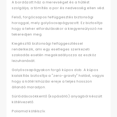
A bordázott ház a merevséget és a hűtést
szolgálja, a tömítés a por és nedvesség ellen véd.
Felső, forgócsapos felfüggesztés biztonsági
horoggal, mely golyóscsapágyazott. Ez biztosítja
hogy a teher elfordulásakor a kiegyensúlyozó ne
tekeredjen meg.
Kiegészítő biztonsági felfüggesztéssel
rendelkezik, ami egy esetleges szerkezeti
szakadás esetén megakadályozza az eszköz
lezuhanását.
Golyóscsapágyakon forgó kúpos dob. A kúpos
kialakítás biztosítja a "zero-gravity" hatást, vagyis
hogy a kötél kihúzási ereje a teljes hosszon
állandó maradjon.
Súrlódáscsökkentő (kopásálló) anyagból készült
kötélvezető.
Poliamid kötélszív.