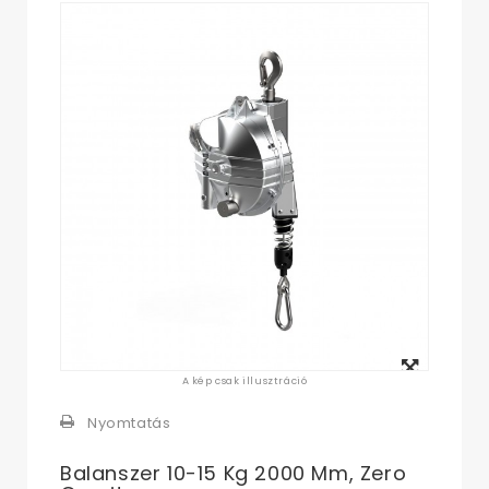
Megtekintés
A kép csak illusztráció
nagyban
Nyomtatás
Balanszer 10-15 Kg 2000 Mm, Zero