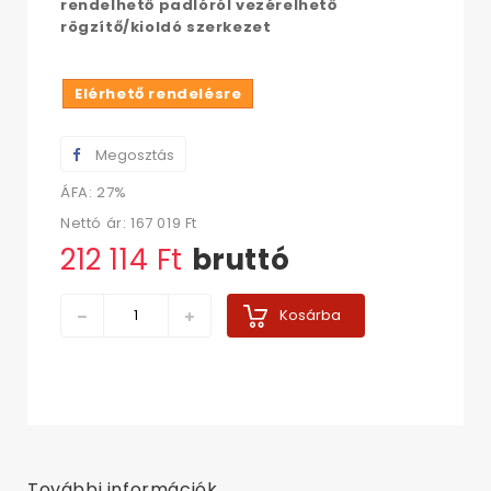
rendelhető padlóról vezérelhető
rögzítő/kioldó szerkezet
Elérhető rendelésre
Megosztás
ÁFA: 27%
Nettó ár:
167 019 Ft‎
212 114 Ft‎
bruttó
Kosárba
További információk