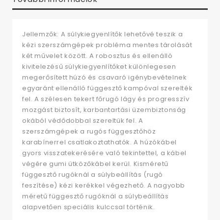
Jellemzők: A súlykiegyenlítők lehetővé teszik a
kézi szerszámgépek probléma mentes tárolását
két művelet között. A robosztus és ellenálló
kivitelezésű súlykiegyenlítőket különlegesen
megerősített húzó és csavaró igénybevételnek
egyaránt ellenálló függesztő kampóval szerelték
fel. A szélesen tekert főrugó lágy és progresszív
mozgást biztosít, karbantartási üzembiztonság
okából védődobbal szereltük fel. A
szerszámgépek a rugós függesztőhöz
karabínerrel csatlakoztathatók. A húzókábel
gyors visszatekerésére való tekintettel, a kábel
végére gumi ütközőkábel kerül. Kisméretű
függesztő rugóknál a súlybeállítás (rugó
feszítése) kézi kerékkel végezhető. A nagyobb
méretű függesztő rugóknál a súlybeállítás
alapvetően speciális kulccsal történik.