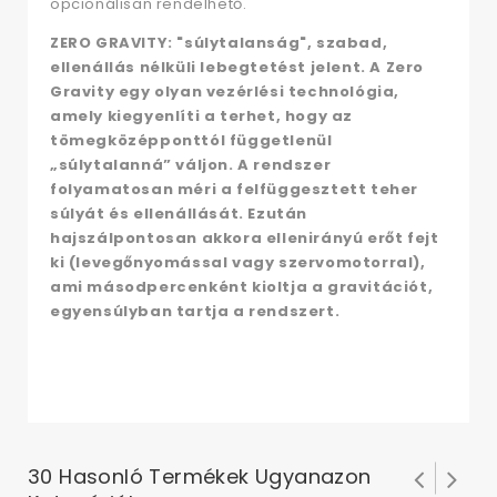
opcionálisan rendelhető.
ZERO GRAVITY: "súlytalanság", szabad,
ellenállás nélküli lebegtetést jelent. A Zero
Gravity egy olyan vezérlési technológia,
amely kiegyenlíti a terhet, hogy az
tömegközépponttól függetlenül
„súlytalanná” váljon. A rendszer
folyamatosan méri a felfüggesztett teher
súlyát és ellenállását. Ezután
hajszálpontosan akkora ellenirányú erőt fejt
ki (levegőnyomással vagy szervomotorral),
ami másodpercenként kioltja a gravitációt,
egyensúlyban tartja a rendszert.
30 Hasonló Termékek Ugyanazon