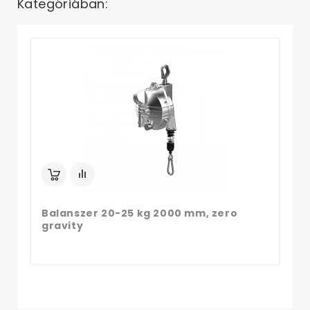
Kategóriában:
Ba
gr
Balanszer 20-25 kg 2000 mm, zero
gravity