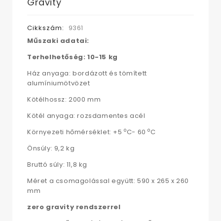
Gravity
Cikkszám:
9361
Műszaki adatai:
Terhelhetőség: 10-15 kg
Ház anyaga: bordázott és tömített
alumíniumötvözet
Kötélhossz: 2000 mm
Kötél anyaga: rozsdamentes acél
o
o
Környezeti hőmérséklet: +5
C- 60
C
Önsúly: 9,2 kg
Bruttó súly: 11,8 kg
Méret a csomagolással együtt: 590 x 265 x 260
mm
zero gravity rendszerrel