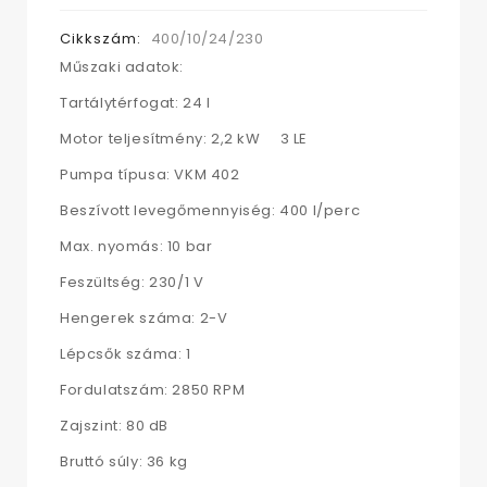
Cikkszám:
400/10/24/230
Műszaki adatok:
Tartálytérfogat: 24 l
Motor teljesítmény: 2,2 kW 3 LE
Pumpa típusa: VKM 402
Beszívott levegőmennyiség: 400 l/perc
Max. nyomás: 10 bar
Feszültség: 230/1 V
Hengerek száma: 2-V
Lépcsők száma: 1
Fordulatszám: 2850 RPM
Zajszint: 80 dB
Bruttó súly: 36 kg