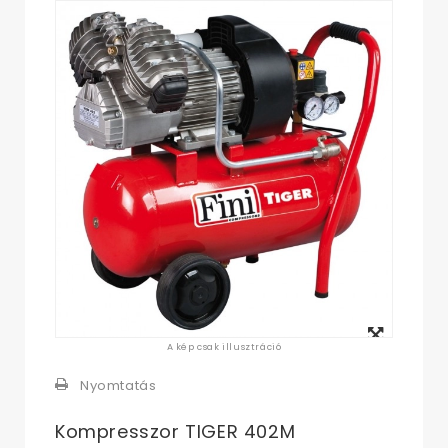
Megtekintés
A kép csak illusztráció
nagyban
Nyomtatás
Kompresszor TIGER 402M