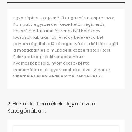
Egybeépített olajkenésű dugattyús kompresszor.
Kompakt, egyszerűen kezelhető mégis erős,
hosszú élettartamú és rendkívül hatékony.
Iparosoknak ajánljuk. A nagy kerekek, a két
ponton rögzített elülső fogantyú és a két láb segíti
a mozgatást és a működést közbeni stabilitást.
Felszereltség: elektromechanikus
nyomáskapcsoló, nyomáscsökkentő
manométerrel és gyorscsatlakozóval. A motor
túlterhelés elleni védelemmel rendelkezik.
2 Hasonló Termékek Ugyanazon
Kategóriában: