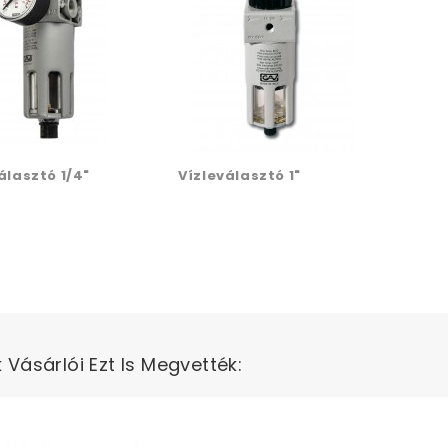
álasztó 1/4"
Vízleválasztó 1"
Vásárlói Ezt Is Megvették: