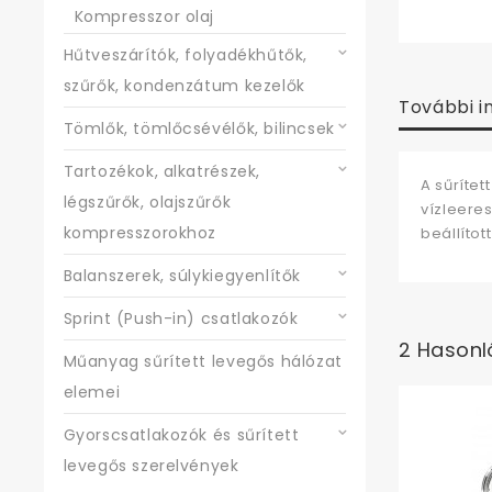
Kompresszor olaj
Hűtveszárítók, folyadékhűtők,
szűrők, kondenzátum kezelők
További i
Tömlők, tömlőcsévélők, bilincsek
Tartozékok, alkatrészek,
A sűrítet
légszűrők, olajszűrők
vízleere
kompresszorokhoz
beállítot
Balanszerek, súlykiegyenlítők
Sprint (Push-in) csatlakozók
2 Hasonl
Műanyag sűrített levegős hálózat
elemei
Gyorscsatlakozók és sűrített
levegős szerelvények