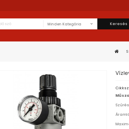
Keresés
Minden Kategória
S
Vízle
Cikks
Műsza
Szűrés
Áramlá
Maximá