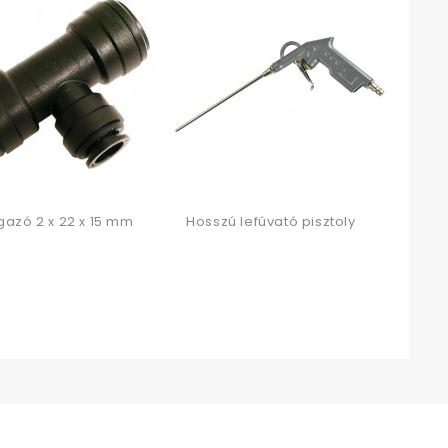
Töml
gazó 2 x 22 x 15 mm
Hosszú lefúvató pisztoly