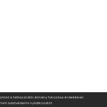
alamint a felhasználói élmény fokozása érdekében.
amint adatvédelmi nyilatkozatot.