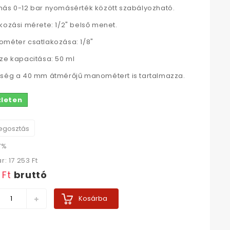
ás 0-12 bar nyomásérték között szabályozható.
kozási mérete: 1/2" belső menet.
méter csatlakozása: 1/8"
ze kapacitása: 50 ml
ség a 40 mm átmérőjű manométert is tartalmazza.
zleten
gosztás
7%
ár:
17 253 Ft‎
 Ft‎
bruttó
Kosárba