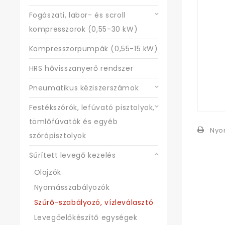
Fogászati, labor- és scroll
kompresszorok (0,55-30 kW)
Kompresszorpumpák (0,55-15 kW)
HRS hővisszanyerő rendszer
Pneumatikus kéziszerszámok
Festékszórók, lefúvató pisztolyok,
tömlőfúvatók és egyéb
Nyo
szórópisztolyok
Sűrített levegő kezelés
Olajzók
Nyomásszabályozók
Szűrő-szabályozó, vízleválasztó
Levegőelőkészítő egységek