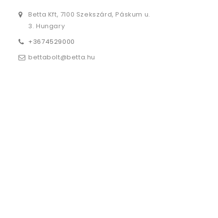
Betta Kft, 7100 Szekszárd, Páskum u.
3. Hungary
+3674529000
bettabolt@betta.hu