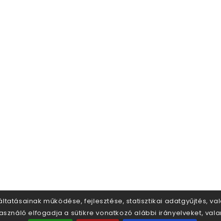
áltatásainak működése, fejlesztése, statisztikai adatgyűjtés, v
sználó elfogadja a sütikre vonatkozó alábbi irányelveket, val