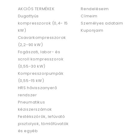
AKCIÓS TERMÉKEK
Rendeléseim
Dugattyús
Címeim
kompresszorok (0,4- 15
Személyes adataim
kW)
Kuponjaim
Csavarkompresszorok
(2,2-90 kW)
Fogászati, labor- és
scroll kompresszorok
(0,55-30 kW)
Kompresszorpumpák
(0,55-15 kW)
HRS hővisszanyerő
rendszer
Pneumatikus
kéziszerszámok
Festékszórók, lefúvató
pisztolyok, tömlőfúvatók
és egyéb