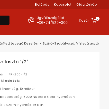
Belépés
Kapcsolat
Oldaltérkép
Ügyfélszolgálat
0
Kosár
+36-74/529-000
űrített Levegő Kezelés
Szűrő-Szabályozó, Vízleválasztó
választó 1/2"
zám:
FR-200-1/2
ki adatok:
i finomság: 10 mikron
si sebesség: 5000 Nl/perc 6 bar nyomáson
lis üzemi nyomás: 16 bar.