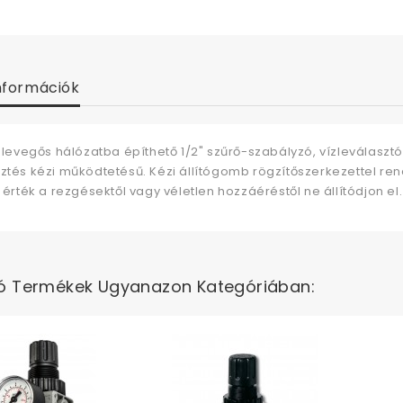
nformációk
t levegős hálózatba építhető 1/2" szűrő-szabályzó, vízleválasztó
sztés kézi működtetésű. Kézi állítógomb rögzítőszerkezettel re
t érték a rezgésektől vagy véletlen hozzáéréstől ne állítódjon el.
ó Termékek Ugyanazon Kategóriában: