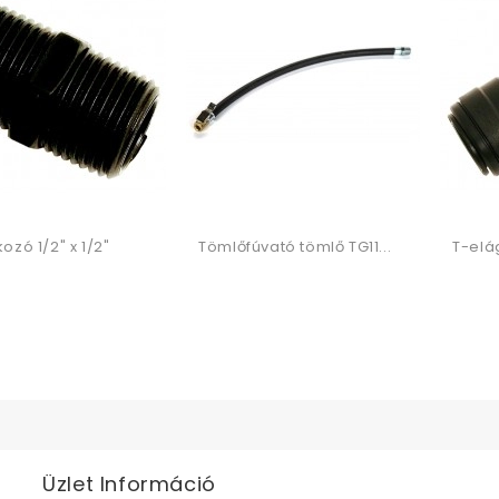
ozó 1/2" x 1/2"
Tömlőfúvató tömlő TG11...
T-elá
Üzlet Információ