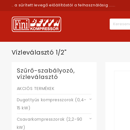
.. a sűrített levegő előállítástól a felhasználásig ......
Vízleválasztó 1/2"
Szűrő-szabályozó,
vízleválasztó
AKCIÓS TERMÉKEK
Dugattyús kompresszorok (0,4-
15 kW)
Csavarkompresszorok (2,2-90
kW)