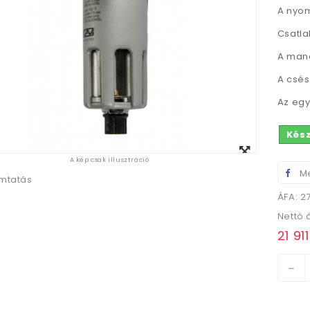
A nyom
Csatla
A mano
A csés
Az egy
Kés
Megtekintés
A kép csak illusztráció
nagyban
Me
mtatás
ÁFA: 2
Nettó 
21 911