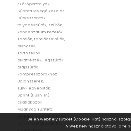
szórópisztolyok
Sűrített levegő kezelés
Hűtveszárítók,
folyadékhűtők, szűrők,
kondenzátum kezelők
Tömlők, tömlőcsévélők,
bilincsek
Tartozékok,
alkatrészek, légszűrők,
olajszűrők
kompresszorokhoz
Balanszerek,
súlykiegyenlítők
Sprint (Push-in)
csatlakozók
Műanyag sűrített
levegős hálózat elemei
Jelen webhely sütiket (Cookie-kat) használ szolg
Gyorscsatlakozók és
A Webhely használatával a felha
sűrített levegős