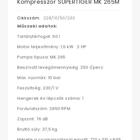
Kompresszor SUPERTIGER MK 265M
Cikkszám:
228/10/50/230
Műszaki adatok:
Tartálytérfogat: 50 l
Motor teljesítmény: 1,5 kW 2 HP
Pumpa típusa: MK 265
Beszívott levegőmennyiség: 250 l/perc
Max. nyomás: 10 bar
Feszültség: 230/1 V
Hengerek és lépcsők száma: 1
Fordulatszám: 2850 RPM
Zajszint: 76 dB
Bruttó súly: 37,5 kg
Mérete a csomagolással együtt: 770 x 310 x 645