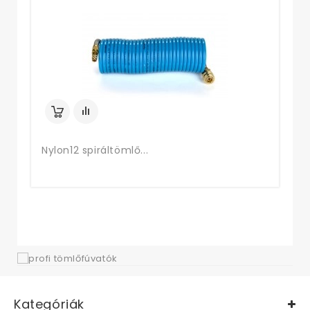
Fe
Nylon12 spiráltömlő...
Kategóriák