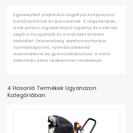
Egybeépített olajkenésű dugattyús kompresszor
barkácsolóknak és iparosoknak. A nagy kerekek,
a két ponton rögzített elülső fogantyú és a két láb
segíti a mozgatását és a működés közbeni
stabilitást. Felszereltség: elektromechanikus
nyomáskapcsoló, nyomáscsökkentő
manométerrel és gyorscsatlakozóval. A motor
túlterhelés elleni védelemmel rendelkezik.
4 Hasonló Termékek Ugyanazon
Kategóriában:
Ko