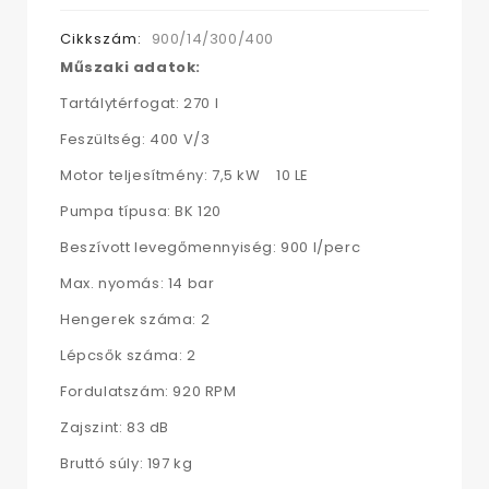
Cikkszám:
900/14/300/400
Műszaki adatok:
Tartálytérfogat: 270 l
Feszültség: 400 V/3
Motor teljesítmény: 7,5 kW 10 LE
Pumpa típusa: BK 120
Beszívott levegőmennyiség: 900 l/perc
Max. nyomás: 14 bar
Hengerek száma: 2
Lépcsők száma: 2
Fordulatszám: 920 RPM
Zajszint: 83 dB
Bruttó súly: 197 kg