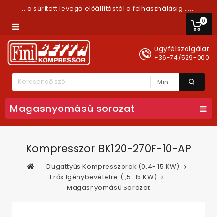
.. a sűrített levegő előállítástól a felhasználásig ......
0
Ügyfélszolgálat
+36-74/529-000
Minden Kategória
Magasnyomású sorozat
Kompresszor BK120-270F-10-AP
Dugattyús Kompresszorok (0,4- 15 KW)
Erős Igénybevételre (1,5-15 KW)
Magasnyomású Sorozat