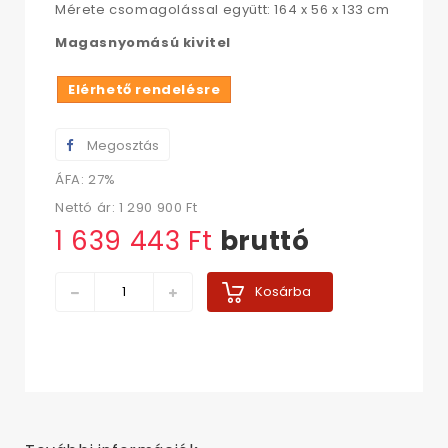
Mérete csomagolással együtt: 164 x 56 x 133 cm
Magasnyomású kivitel
Elérhető rendelésre
Megosztás
ÁFA: 27%
Nettó ár:
1 290 900 Ft‎
1 639 443 Ft‎
bruttó
Kosárba