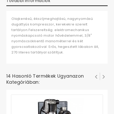
További információk
Olajkenésű, ékszíjmeghajtású, nagynyomású
dugattyús kompresszor, kerekekre szerelt
tartályon.Felszereltség: elektromechanikus
nyomáskapcsoló motor hővédelemmel, 3/8"
nyomáscsökkentő manométerrel és két
gyorscsatlakozóval. Erős, hegesztett lábakon áll,
270 literes tartállyal szállítjuk.
14 Hasonló Termékek Ugyanazon
Kategóriában:
Ko