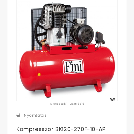
Megtekintés
A kép csak illusztráció
nagyban
Nyomtatás
Kompresszor BK120-270F-10-AP