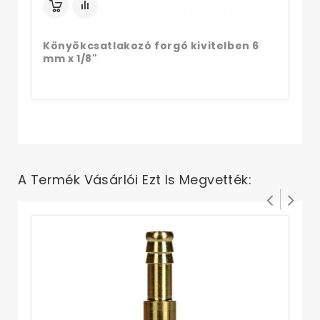
Könyökcsatlakozó forgó kivitelben 6
mm x 1/8"
A Termék Vásárlói Ezt Is Megvették:
Gy