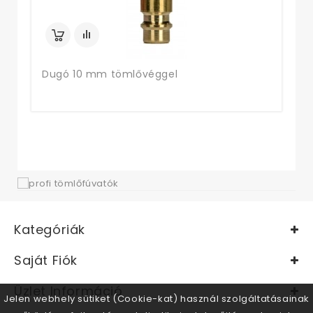
Dugó 10 mm tömlővéggel
Kategóriák
Saját Fiók
Üzlet Információ
Jelen webhely sütiket (Cookie-kat) használ szolgáltatásainak