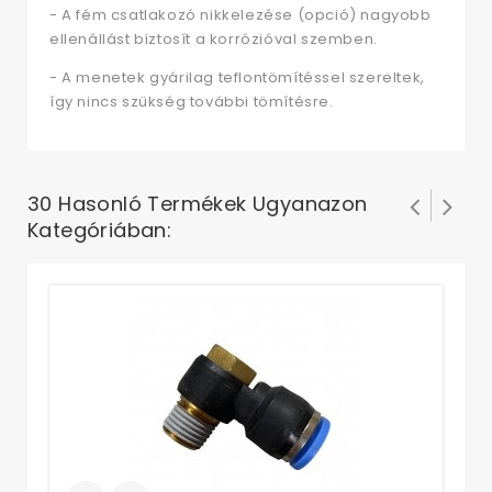
- A fém csatlakozó nikkelezése (opció) nagyobb
ellenállást biztosít a korrózióval szemben.
- A menetek gyárilag teflontömítéssel szereltek,
így nincs szükség további tömítésre.
30 Hasonló Termékek Ugyanazon
Kategóriában:
Kö
mm