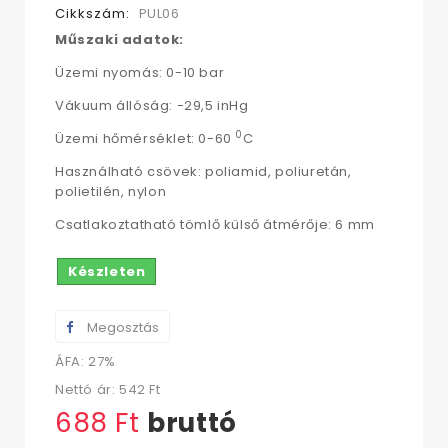
Cikkszám:
PUL06
Műszaki adatok:
Üzemi nyomás: 0-10 bar
Vákuum állóság: -29,5 inHg
0
Üzemi hőmérséklet: 0-60
C
Használható csövek: poliamid, poliuretán,
polietilén, nylon
Csatlakoztatható tömlő külső átmérője: 6 mm
Készleten
Megosztás
ÁFA: 27%
Nettó ár:
542 Ft‎
688 Ft‎
bruttó