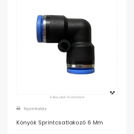
Megtekintés
A kép csak illusztráció
nagyban
Nyomtatás
Könyök Sprintcsatlakozó 6 Mm