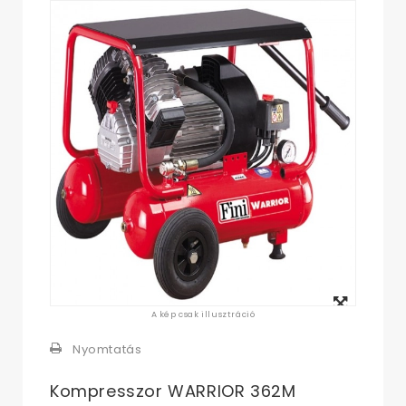
Megtekintés
A kép csak illusztráció
nagyban
Nyomtatás
Kompresszor WARRIOR 362M