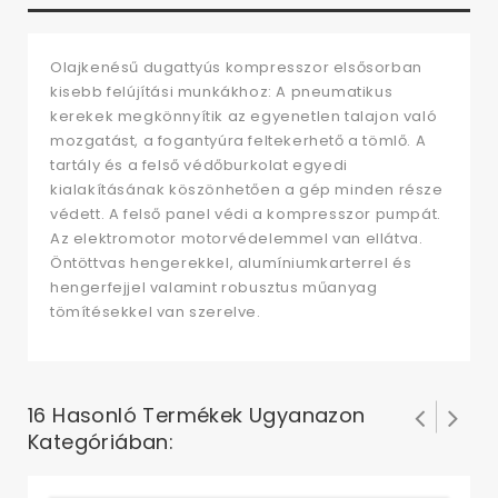
Olajkenésű dugattyús kompresszor elsősorban
kisebb felújítási munkákhoz: A pneumatikus
kerekek megkönnyítik az egyenetlen talajon való
mozgatást, a fogantyúra feltekerhető a tömlő. A
tartály és a felső védőburkolat egyedi
kialakításának köszönhetően a gép minden része
védett. A felső panel védi a kompresszor pumpát.
Az elektromotor motorvédelemmel van ellátva.
Öntöttvas hengerekkel, alumíniumkarterrel és
hengerfejjel valamint robusztus műanyag
tömítésekkel van szerelve.
16 Hasonló Termékek Ugyanazon
Kategóriában: