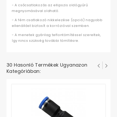
- A csőcsatlakozás az ellipszis oldógyűrű
megnyomásával oldható.
- A fém csatlakozó nikkelezése (opció) nagyobb
ellenállást biztosít a korrózióval szemben.
- A menetek gyárilag teflontömítéssel szereltek,
így nincs szükség további tömítésre.
30 Hasonló Termékek Ugyanazon
Kategóriában:
Eg