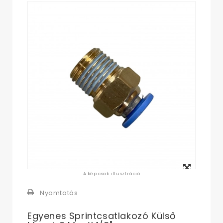
Megtekintés
A kép csak illusztráció
nagyban
Nyomtatás
Egyenes Sprintcsatlakozó Külső