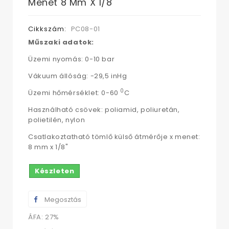
Menet 8 Mm X 1/8"
Cikkszám:
PC08-01
Műszaki adatok:
Üzemi nyomás: 0-10 bar
Vákuum állóság: -29,5 inHg
0
Üzemi hőmérséklet: 0-60
C
Használható csövek: poliamid, poliuretán,
polietilén, nylon
Csatlakoztatható tömlő külső átmérője x menet:
8 mm x 1/8"
Készleten
Megosztás
ÁFA: 27%