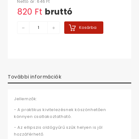
Nettó ár:
646 Ft‎
820 Ft‎
bruttó
Kosárba
További információk
Jellemzők:
- A praktikus kivitelezésnek köszönhetően
könnyen csatlakoztatható.
- Az ellipszis oldógyűrű szűk helyen is jól
hozzáférhető.