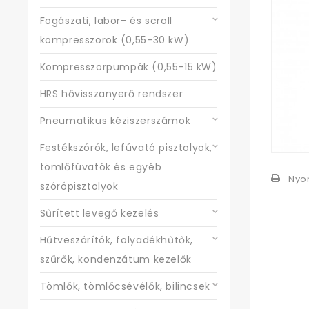
Fogászati, labor- és scroll
kompresszorok (0,55-30 kW)
Kompresszorpumpák (0,55-15 kW)
HRS hővisszanyerő rendszer
Pneumatikus kéziszerszámok
Festékszórók, lefúvató pisztolyok,
tömlőfúvatók és egyéb
Nyo
szórópisztolyok
Sűrített levegő kezelés
Hűtveszárítók, folyadékhűtők,
szűrők, kondenzátum kezelők
Tömlők, tömlőcsévélők, bilincsek