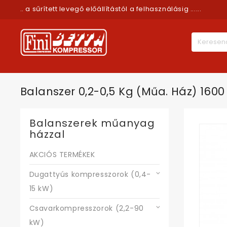
.. a sűrített levegő előállítástól a felhasználásig ......
Balanszer 0,2-0,5 Kg (műa. Ház) 160
Balanszerek műanyag
házzal
AKCIÓS TERMÉKEK
Dugattyús kompresszorok (0,4-
15 kW)
Csavarkompresszorok (2,2-90
kW)