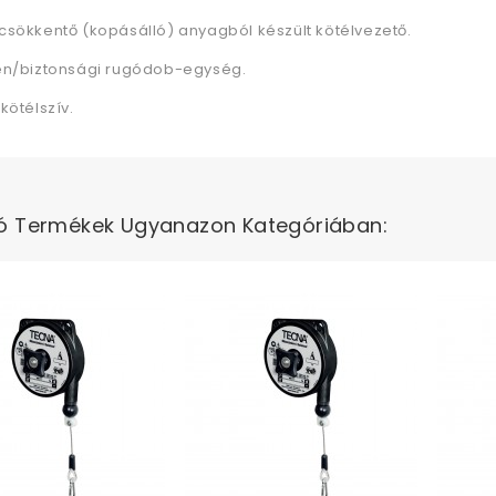
csökkentő (kopásálló) anyagból készült kötélvezető.
en/biztonsági rugódob-egység.
kötélszív.
ó Termékek Ugyanazon Kategóriában: