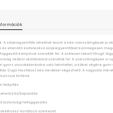
nformációk
k: A súlykiegyenlítők lehetővé teszik a kézi szerszámgépek pro
s és ellenálló kivitelezésű súlykiegyenlítőket különlegesen me
 függesztő kampóval szerelték fel. A szélesen tekert főrugó lág
onság okából védődobbal szereltük fel. A szerszámgépek a rug
l gyors visszatekerésére való tekintettel, a kábel végére gumi
lítás (rugó feszítése) kézi kerékkel végezhető. A nagyobb mére
 kulccsal történik.
 felépítés.
 teherbírás/kapacitás.
ő biztonsági felfüggesztés.
 lökethossz-korlátozó szerkezet.