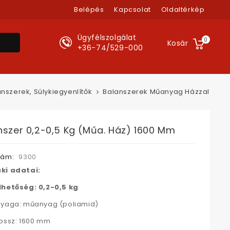
Belépés
Kapcsolat
Oldaltérkép
Ügyfélszolgálat
0
Kosár
+36-74/529-000
nszerek, Súlykiegyenlítők
Balanszerek Műanyag Házzal
nszer 0,2-0,5 Kg (műa. Ház) 1600 Mm
zám:
9300
ki adatai:
lhetőség: 0,2-0,5 kg
nyaga: műanyag (poliamid)
ossz: 1600 mm