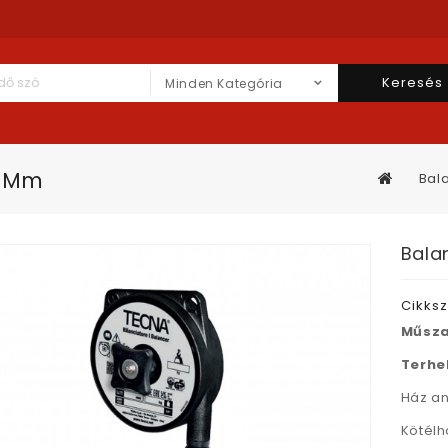
Keresés
Minden Kategória
0 Mm
Bala
Bala
Cikks
Műsza
Terhe
Ház a
Kötélh