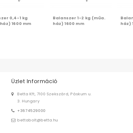
zer 0,4-1 kg
Balanszer 1-2 kg (műa.
Balan
 ház) 1600 mm
ház) 1600 mm
ház)
Üzlet Információ
Betta Kft, 7100 Szekszárd, Páskum u.
3. Hungary
+3674529000
bettabolt@betta.hu