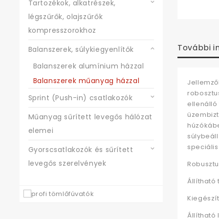
Tartozékok, alkatrészek,
légszűrők, olajszűrők
kompresszorokhoz
További i
Balanszerek, súlykiegyenlítők
Balanszerek alumínium házzal
Balanszerek műanyag házzal
Jellemző
robosztu
Sprint (Push-in) csatlakozók
ellenálló
üzembizt
Műanyag sűrített levegős hálózat
húzókábe
elemei
súlybeál
speciális
Gyorscsatlakozók és sűrített
levegős szerelvények
Robusztus
Állítható
Kiegészít
Állítható