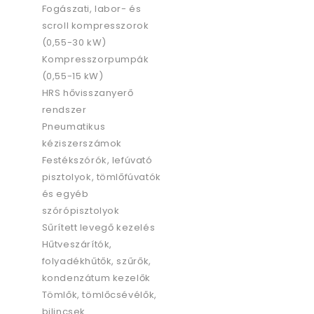
Fogászati, labor- és
scroll kompresszorok
(0,55-30 kW)
Kompresszorpumpák
(0,55-15 kW)
HRS hővisszanyerő
rendszer
Pneumatikus
kéziszerszámok
Festékszórók, lefúvató
pisztolyok, tömlőfúvatók
és egyéb
szórópisztolyok
Sűrített levegő kezelés
Hűtveszárítók,
folyadékhűtők, szűrők,
kondenzátum kezelők
Tömlők, tömlőcsévélők,
bilincsek