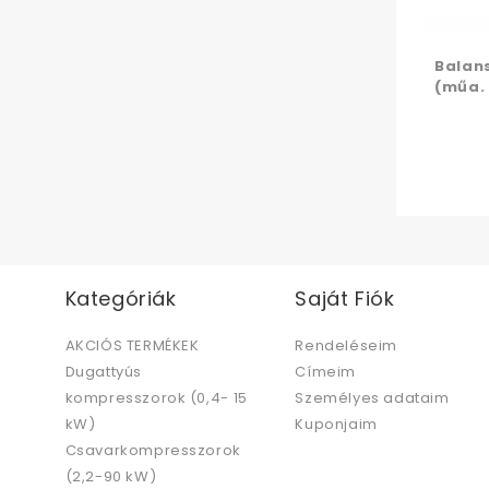
Balans
(műa.
Kategóriák
Saját Fiók
AKCIÓS TERMÉKEK
Rendeléseim
Dugattyús
Címeim
kompresszorok (0,4- 15
Személyes adataim
kW)
Kuponjaim
Csavarkompresszorok
(2,2-90 kW)