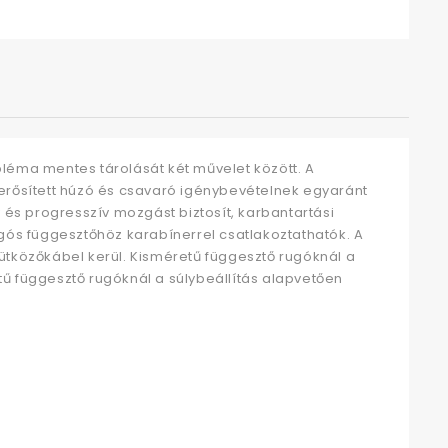
bléma mentes tárolását két művelet között. A
gerősített húzó és csavaró igénybevételnek egyaránt
y és progresszív mozgást biztosít, karbantartási
ós függesztőhöz karabínerrel csatlakoztathatók. A
 ütközőkábel kerül. Kisméretű függesztő rugóknál a
tű függesztő rugóknál a súlybeállítás alapvetően