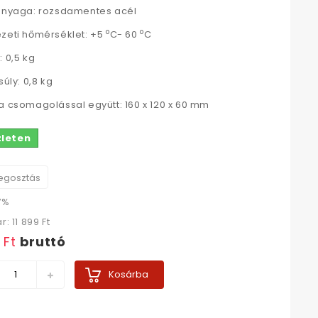
anyaga: rozsdamentes acél
o
o
zeti hőmérséklet: +5
C- 60
C
: 0,5 kg
súly: 0,8 kg
a csomagolással együtt: 160 x 120 x 60 mm
zleten
gosztás
7%
ár:
11 899 Ft‎
 Ft‎
bruttó
Kosárba